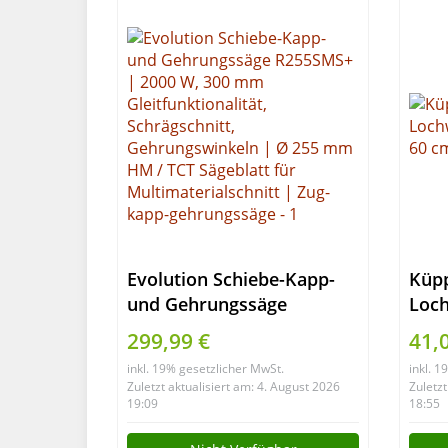
Evolution Schiebe-Kapp-
Küpp
und Gehrungssäge
Loch
R255SMS+ | 2000 W, 300
x 60
299,99 €
41,
mm Gleitfunktionalität,
inkl. 19% gesetzlicher MwSt.
inkl. 
Schrägschnitt,
Zuletzt aktualisiert am: 4. August 2026
Zuletzt
Gehrungswinkeln | Ø 255
19:09
18:55
mm HM / TCT Sägeblatt