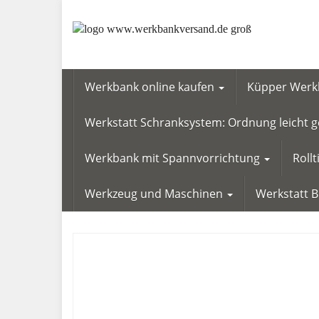
Skip
to
main
content
Werkbank online kaufen
Küpper Werkb
Werkstatt Schranksystem: Ordnung leicht
Werkbank mit Spannvorrichtung
Roll
Werkzeug und Maschinen
Werkstatt 