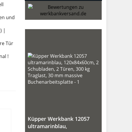
ll
xen und
) |
re Tür
al !
Küpper Werkbank 12057
ultramarinblau,