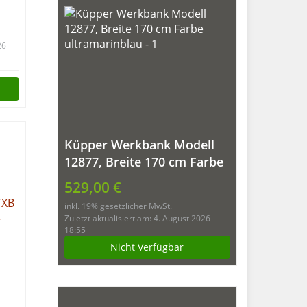
t
26
er
Küpper Werkbank Modell
12877, Breite 170 cm Farbe
ultramarinblau
529,00 €
inkl. 19% gesetzlicher MwSt.
Zuletzt aktualisiert am: 4. August 2026
18:55
Nicht Verfügbar