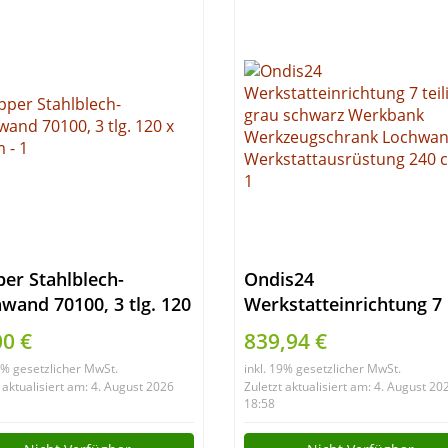
er Stahlblech-
Ondis24
wand 70100, 3 tlg. 120
Werkstatteinrichtung 7
 cm
teilig grau schwarz
00 €
839,94 €
Werkbank
19% gesetzlicher MwSt.
inkl. 19% gesetzlicher MwSt.
Werkzeugschrank
 aktualisiert am: 4. August 2026
Zuletzt aktualisiert am: 4. August 20
Lochwand
18:58
Werkstattausrüstung 2