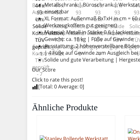
Metallschrank | Büroschrank | Werkstatt
einsetzbar
XL Format: Außenmaß BxTxH in cm = 60 x
Werkzeugkoffern gut geeignet)
Material: Metall in Stärke 0.6 | lackiert i
Gewicht: ca. 18 kg | Füße auf Gewinde
Ausstattung: 2 höhenverstellbare Böden 
| 4 Füße auf Gewinde zum Ausgleich be
Solide und gute Verarbeitung | Hergestell
Our Score
Click to rate this post!
[Total:
0
Average:
0
]
Ähnliche Produkte