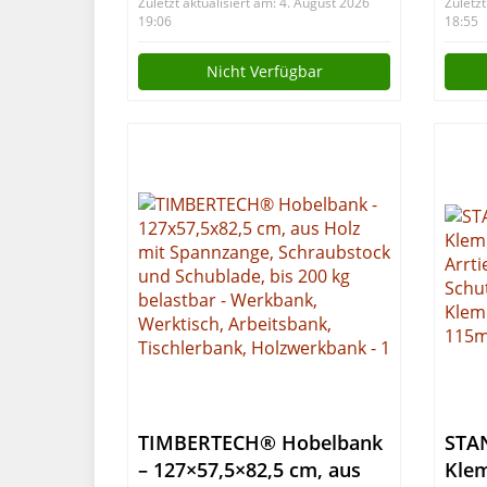
Zuletzt aktualisiert am: 4. August 2026
Zuletzt
mm, Montagewagen,
19:06
18:55
Werkzeugwagen, Farbe
Nicht Verfügbar
grau
TIMBERTECH® Hobelbank
STAN
– 127×57,5×82,5 cm, aus
Klem