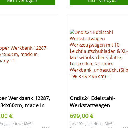
Nicht Verfügbar
Nicht Verfügbar
cm
per Werkbank 12287,
Ondis24 Edelstahl-
x84x60cm, made in
Werkstattwagen
many
Werkzeugwagen mit 10
,00 €
699,00 €
Leichtlaufschubladen &
19% gesetzlicher MwSt.
inkl. 19% gesetzlicher MwSt.
XL-