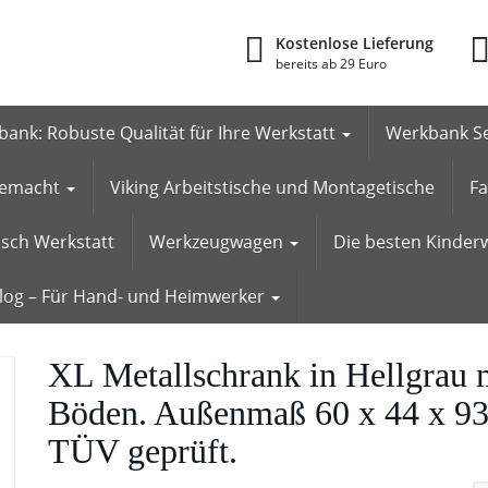
Kostenlose Lieferung
bereits ab 29 Euro
ank: Robuste Qualität für Ihre Werkstatt
Werkbank Se
 gemacht
Viking Arbeitstische und Montagetische
Fa
tisch Werkstatt
Werkzeugwagen
Die besten Kinderw
Blog – Für Hand- und Heimwerker
XL Metallschrank in Hellgrau m
Böden. Außenmaß 60 x 44 x 93 
TÜV geprüft.