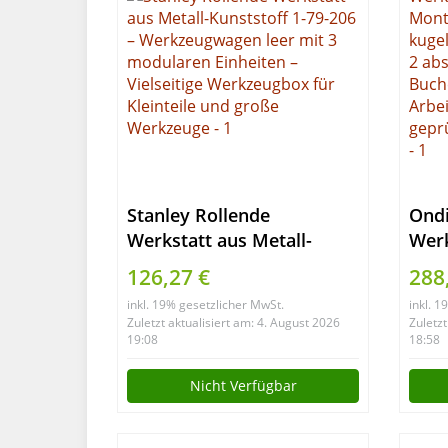
Stanley Rollende
Ond
Werkstatt aus Metall-
Werk
Kunststoff 1-79-206 –
Mon
126,27 €
288
Werkzeugwagen leer mit 3
kuge
inkl. 19% gesetzlicher MwSt.
inkl. 
modularen Einheiten –
& 2 
Zuletzt aktualisiert am: 4. August 2026
Zuletzt
Vielseitige Werkzeugbox
28
19:08
18:58
für Kleinteile und große
Buch
Nicht Verfügbar
Werkzeuge
Arbe
gepr
Werk