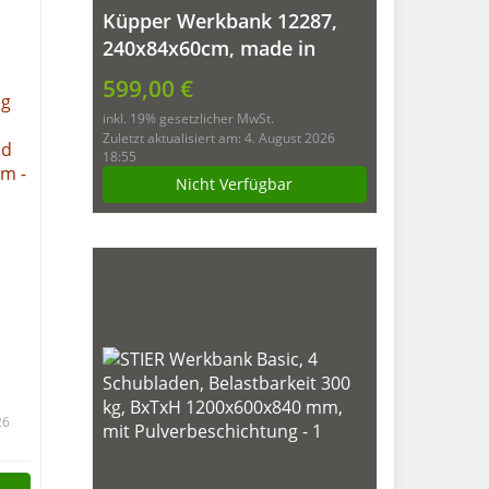
Küpper Werkbank 12287,
240x84x60cm, made in
Germany
599,00 €
inkl. 19% gesetzlicher MwSt.
Zuletzt aktualisiert am: 4. August 2026
18:55
Nicht Verfügbar
26
40