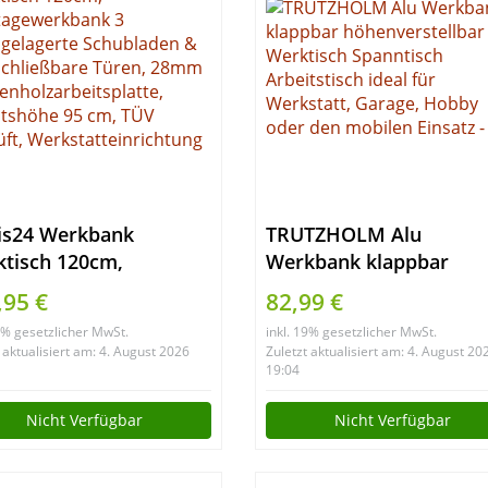
is24 Werkbank
TRUTZHOLM Alu
tisch 120cm,
Werkbank klappbar
tagewerkbank 3
höhenverstellbar
,95 €
82,99 €
lgelagerte Schubladen
Werktisch Spanntisch
19% gesetzlicher MwSt.
inkl. 19% gesetzlicher MwSt.
abschließbare Türen,
Arbeitstisch ideal für
 aktualisiert am: 4. August 2026
Zuletzt aktualisiert am: 4. August 20
mm
Werkstatt, Garage, Ho
19:04
enholzarbeitsplatte,
oder den mobilen Einsa
Nicht Verfügbar
Nicht Verfügbar
itshöhe 95 cm, TÜV
üft,
statteinrichtung