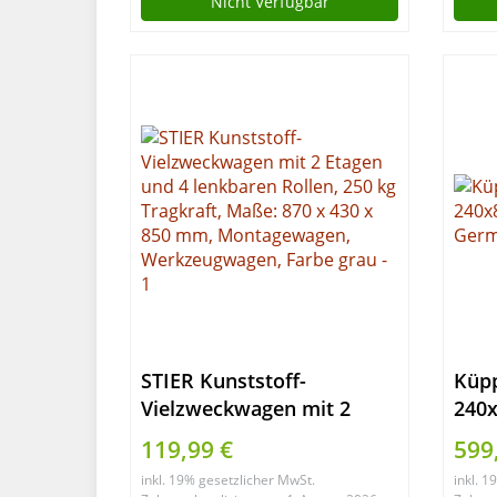
Nicht Verfügbar
für Multimaterialschnitt |
Zug-kapp-gehrungssäge
STIER Kunststoff-
Küp
Vielzweckwagen mit 2
240
Etagen und 4 lenkbaren
Ger
119,99 €
599
Rollen, 250 kg Tragkraft,
inkl. 19% gesetzlicher MwSt.
inkl. 
Maße: 870 x 430 x 850