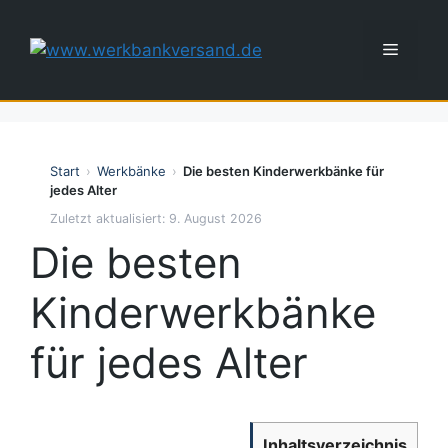
Zum
Inhalt
Menü
springen
Start
›
Werkbänke
›
Die besten Kinderwerkbänke für
jedes Alter
Zuletzt aktualisiert: 9. August 2026
Die besten
Kinderwerkbänke
für jedes Alter
Inhaltsverzeichnis