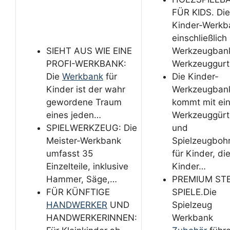
FÜR KIDS. Di
Kinder-Werkb
einschließlich
SIEHT AUS WIE EINE
Werkzeugban
PROFI-WERKBANK:
Werkzeuggurt
Die
Werkbank
für
Die Kinder-
Kinder ist der wahr
Werkzeugban
gewordene Traum
kommt mit ei
eines jeden…
Werkzeuggürt
SPIELWERKZEUG: Die
und
Meister-Werkbank
Spielzeugboh
umfasst 35
für Kinder, di
Einzelteile, inklusive
Kinder…
Hammer, Säge,…
PREMIUM ST
FÜR KÜNFTIGE
SPIELE.Die
HANDWERKER
UND
Spielzeug
HANDWERKERINNEN:
Werkbank