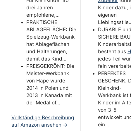
Für Kleinkinder ab
Zubehör
führ
drei Jahren
Kinder dazu, 
empfohlene,…
eigenen
PRAKTISCHE
Lieblingsstile
ABLAGEFLÄCHE: Die
DURABLE un
Spielzeug-Werkbank
SICHERE BAU
hat Ablageflächen
Kinderarbeit
und Halterungen,
besteht aus
H
damit das Kind…
jedes Teil wu
PREISGEKRÖNT: Die
fein verarbeit
Meister-Werkbank
PERFEKTES
von Hape wurde
GESCHENK. D
2014 in Polen und
Kleinkind-
2013 in Kanada mit
Werkbank ist 
der Medal of…
Kinder im Alte
von 3-5
entwickelt und
Vollständige Beschreibung
ein…
auf Amazon ansehen →