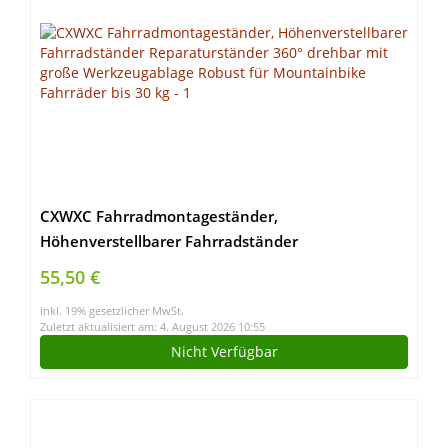
CXWXC Fahrradmontageständer,
Höhenverstellbarer Fahrradständer
Reparaturständer 360° drehbar mit große
55,50 €
Werkzeugablage Robust für Mountainbike
inkl. 19% gesetzlicher MwSt.
Fahrräder bis 30 kg
Zuletzt aktualisiert am: 4. August 2026 10:55
Nicht Verfügbar