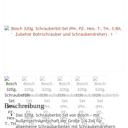
Beschreibung
Das 32tlg. Schrauberbit-Set von Bosch – mit
Außensechskantschaft der Größe 1/4-Zoll für
allgemeine Schraubarbeiten mit Schraubendrehern