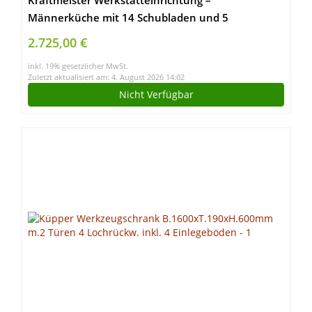
Kraftmeister Werkstatteinrichtung –
Männerküche mit 14 Schubladen und 5
Schränken – Werkzeugschrank, Garage –
2.725,00 €
modulares Werkbank mit Holzarbeitsplatte
inkl. 19% gesetzlicher MwSt.
(Multiplex) und Werkzeugwand – Grau
Zuletzt aktualisiert am: 4. August 2026 14:02
Nicht Verfügbar