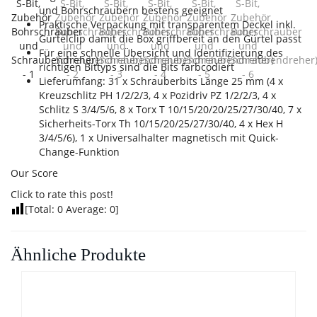
und Bohrschraubern bestens geeignet
Praktische Verpackung mit transparentem Deckel inkl.
Gürtelclip damit die Box griffbereit an den Gürtel passt
Für eine schnelle Übersicht und Identifizierung des
richtigen Bittyps sind die Bits farbcodiert
Lieferumfang: 31 x Schrauberbits Länge 25 mm (4 x
Kreuzschlitz PH 1/2/2/3, 4 x Pozidriv PZ 1/2/2/3, 4 x
Schlitz S 3/4/5/6, 8 x Torx T 10/15/20/20/25/27/30/40, 7 x
Sicherheits-Torx Th 10/15/20/25/27/30/40, 4 x Hex H
3/4/5/6), 1 x Universalhalter magnetisch mit Quick-
Change-Funktion
Our Score
Click to rate this post!
[Total:
0
Average:
0
]
Ähnliche Produkte