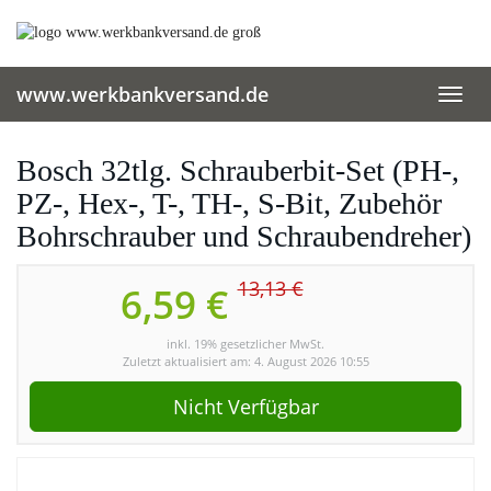
Skip
to
main
content
www.werkbankversand.de
Toggl
navig
Bosch 32tlg. Schrauberbit-Set (PH-,
PZ-, Hex-, T-, TH-, S-Bit, Zubehör
Bohrschrauber und Schraubendreher)
13,13 €
6,59 €
inkl. 19% gesetzlicher MwSt.
Zuletzt aktualisiert am: 4. August 2026 10:55
Nicht Verfügbar