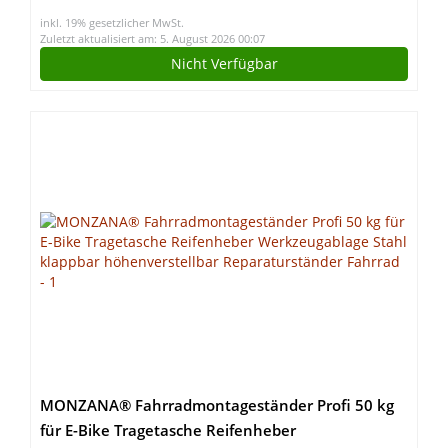
Rundmaterial & kleine Werkstücke – 3412099
inkl. 19% gesetzlicher MwSt.
Zuletzt aktualisiert am: 5. August 2026 00:07
Nicht Verfügbar
MONZANA® Fahrradmontageständer Profi 50 kg
für E-Bike Tragetasche Reifenheber