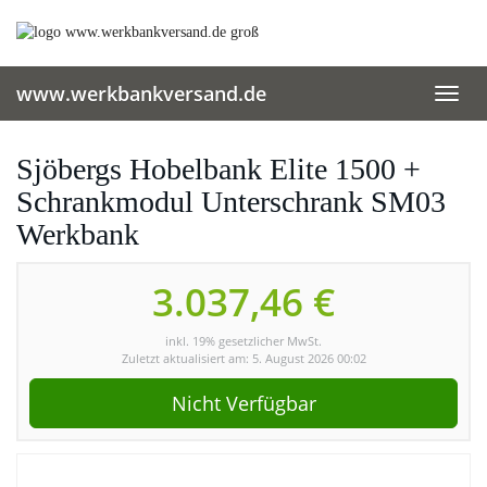
Skip
to
main
content
www.werkbankversand.de
Toggl
navig
Sjöbergs Hobelbank Elite 1500 +
Schrankmodul Unterschrank SM03
Werkbank
3.037,46 €
inkl. 19% gesetzlicher MwSt.
Zuletzt aktualisiert am: 5. August 2026 00:02
Nicht Verfügbar