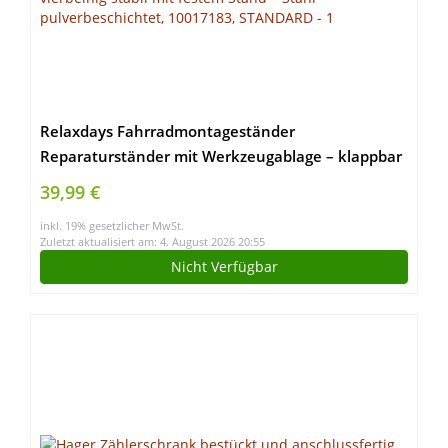
Relaxdays Fahrradmontageständer
Reparaturständer mit Werkzeugablage – klappbar
& höhenverstellbar – schwarzer Montageständer
39,99 €
vierbeinig stabil mit festem Stand – Stahl
inkl. 19% gesetzlicher MwSt.
pulverbeschichtet, 10017183, STANDARD
Zuletzt aktualisiert am: 4. August 2026 20:55
Nicht Verfügbar