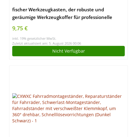
fischer Werkzeugkasten, der robuste und
geräumige Werkzeugkoffer für professionelle
Handwerker und passionierte Heimwerker,
9,75 €
optimal geeignet zum Verstauen, Aufbewahren &
inkl. 19% gesetzlicher MwSt.
Transportieren von Werkzeug
Zuletzt aktualisiert am: 5. August 2026 00:06
Nicht Verfügbar