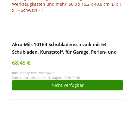
Akro-Mils 10164 Schubladenschrank mit 64
Schubladen, Kunststoff, für Garage, Perlen- und
Make-up-Organizer, Lego-Aufbewahrung, Lehrer-
68,45 €
Werkzeugkasten und mehr, 50,8 x 15,2 x 40,6 cm
inkl. 19% gesetzlicher MwSt.
(B x T x H) Schwarz
Zuletzt aktualisiert am: 4. August 2026 20:56
Nicht Verfügbar