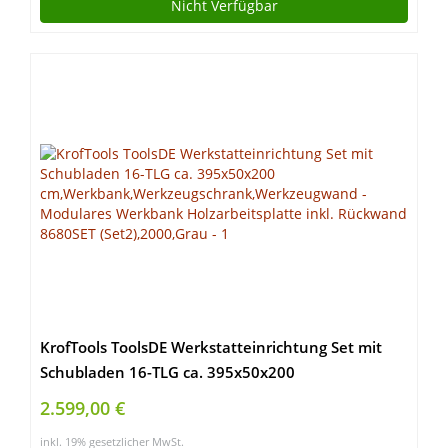
Nicht Verfügbar
KrofTools ToolsDE Werkstatteinrichtung Set mit
Schubladen 16-TLG ca. 395x50x200
cm,Werkbank,Werkzeugschrank,Werkzeugwand –
2.599,00 €
Modulares Werkbank Holzarbeitsplatte inkl.
inkl. 19% gesetzlicher MwSt.
Rückwand 8680SET (Set2),2000,Grau