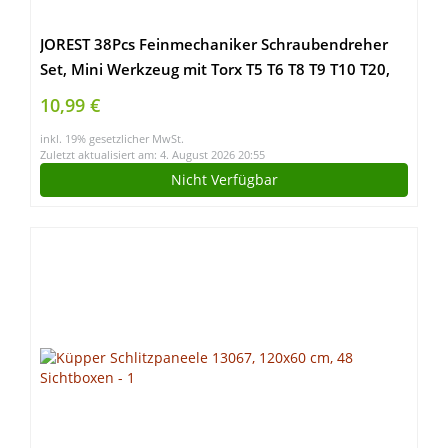
JOREST 38Pcs Feinmechaniker Schraubendreher
Set, Mini Werkzeug mit Torx T5 T6 T8 T9 T10 T20,
usw, Reparatur Kit für iphone, ipad, Switch, PS4,
10,99 €
Xbox, Laptop, Macbook, Computer, Brille, Uhren,
inkl. 19% gesetzlicher MwSt.
usw
Zuletzt aktualisiert am: 4. August 2026 20:55
Nicht Verfügbar