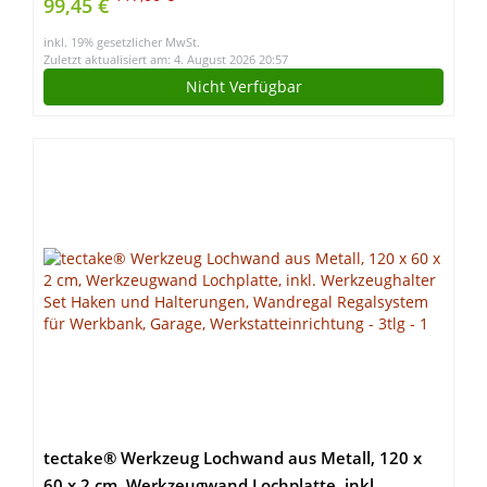
99,45 €
Transportroller mit Schubfächern –
inkl. 19% gesetzlicher MwSt.
Werkstattbrett/Rollbrett
Zuletzt aktualisiert am: 4. August 2026 20:57
Nicht Verfügbar
tectake® Werkzeug Lochwand aus Metall, 120 x
60 x 2 cm, Werkzeugwand Lochplatte, inkl.