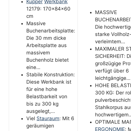
Küpper
Werkbank
12179: 170x84x60
MASSIVE
cm
BUCHENARBEI
Massive
Die hochwerti
Buchenarbeitsplatte:
starke Vollholz
Die 30 mm dicke
verleimtem…
Arbeitsplatte aus
MAXIMALER S
massivem
SICHERHEIT: D
Buchenholz bietet
großzügige Pro
eine…
verfügt über 6
Stabile Konstruktion:
leichtgängige…
Diese Werkbank ist
HOHE BELASTB
für eine hohe
300 KG: Der ro
Belastbarkeit von
pulverbeschich
bis zu 300 kg
Stahlkorpus au
ausgelegt,…
hochwertigem
Viel
Stauraum
: Mit 6
OPTIMALE MA
geräumigen
ERGONOMIE
: 