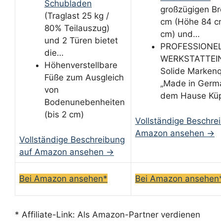
Schubladen
großzügigen Br
(Traglast 25 kg /
cm (Höhe 84 c
80% Teilauszug)
cm) und…
und 2 Türen bietet
PROFESSIONE
die…
WERKSTATTEI
Höhenverstellbare
Solide Markenq
Füße zum Ausgleich
„Made in Germ
von
dem Hause Kü
Bodenunebenheiten
(bis 2 cm)
Vollständige Beschre
Amazon ansehen →
Vollständige Beschreibung
auf Amazon ansehen →
Bei Amazon ansehen*
Bei Amazon ansehen
* Affiliate-Link: Als Amazon-Partner verdienen