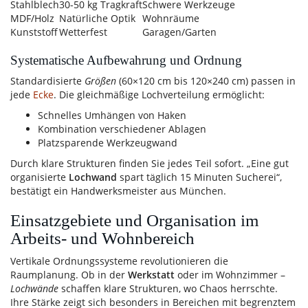
Stahlblech
30-50 kg Tragkraft
Schwere Werkzeuge
MDF/Holz
Natürliche Optik
Wohnräume
Kunststoff
Wetterfest
Garagen/Garten
Systematische Aufbewahrung und Ordnung
Standardisierte
Größen
(60×120 cm bis 120×240 cm) passen in
jede
Ecke
. Die gleichmäßige Lochverteilung ermöglicht:
Schnelles Umhängen von Haken
Kombination verschiedener Ablagen
Platzsparende Werkzeugwand
Durch klare Strukturen finden Sie jedes Teil sofort. „Eine gut
organisierte
Lochwand
spart täglich 15 Minuten Sucherei“,
bestätigt ein Handwerksmeister aus München.
Einsatzgebiete und Organisation im
Arbeits- und Wohnbereich
Vertikale Ordnungssysteme revolutionieren die
Raumplanung. Ob in der
Werkstatt
oder im Wohnzimmer –
Lochwände
schaffen klare Strukturen, wo Chaos herrschte.
Ihre Stärke zeigt sich besonders in Bereichen mit begrenztem