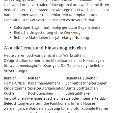
Lochwand
nutzt vertikalen
Platz
optimal und wächst mit Ihren
Bedürfnissen. „Das System ist wie Lego für Erwachsene – man
baut es immer wieder um“, erklärt ein Raumplaner aus
Hamburg. Drei Kernvorteile machen es unverzichtbar:
Sofortiger Zugriff auf häufig genutzte Gegenstände
Einfache Umgestaltung ohne
Werkzeug
Robuste Materialien für jahrelange Nutzung
Aktuelle Trends und Einsatzmöglichkeiten
Heute zieren Lochwände nicht nur Werkstätten.
Designstudios kombinieren Metallpaneele mit Holzablagen
für
wohnraumtaugliche
Lösungen. Die Tabelle zeigt beliebte
Anwendungen:
Bereich
Nutzen
Beliebtes Zubehör
Home-Office
Kabelmanagement
Schreibtischhalterungen
Kinderzimmer
Spielzeugorganisation
Bunte Stofftaschen
Küche
Kochutensilien
Edelstahlhaken
Innovationen wie magnetische Einsätze oder integrierte LED-
Beleuchtung erweitern die Funktionen. In Tiny Houses
werden ganze Wände als
Lösung
für multifunktionale Räume