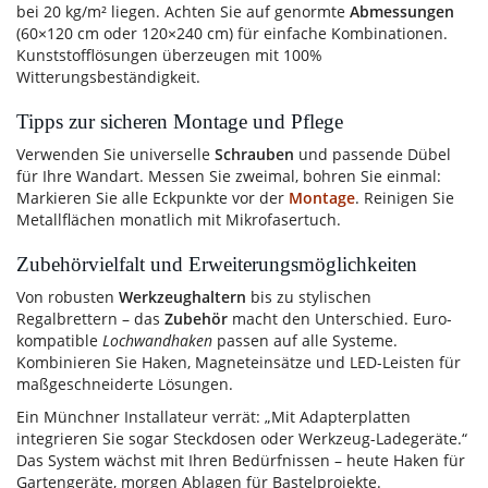
bei 20 kg/m² liegen. Achten Sie auf genormte
Abmessungen
(60×120 cm oder 120×240 cm) für einfache Kombinationen.
Kunststofflösungen überzeugen mit 100%
Witterungsbeständigkeit.
Tipps zur sicheren Montage und Pflege
Verwenden Sie universelle
Schrauben
und passende Dübel
für Ihre Wandart. Messen Sie zweimal, bohren Sie einmal:
Markieren Sie alle Eckpunkte vor der
Montage
. Reinigen Sie
Metallflächen monatlich mit Mikrofasertuch.
Zubehörvielfalt und Erweiterungsmöglichkeiten
Von robusten
Werkzeughaltern
bis zu stylischen
Regalbrettern – das
Zubehör
macht den Unterschied. Euro-
kompatible
Lochwandhaken
passen auf alle Systeme.
Kombinieren Sie Haken, Magneteinsätze und LED-Leisten für
maßgeschneiderte Lösungen.
Ein Münchner Installateur verrät: „Mit Adapterplatten
integrieren Sie sogar Steckdosen oder Werkzeug-Ladegeräte.“
Das System wächst mit Ihren Bedürfnissen – heute Haken für
Gartengeräte, morgen Ablagen für Bastelprojekte.