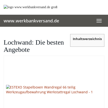
Skip
to
main
content
www.werkbankversand.de
Toggl
navig
Inhaltsverzeichnis
Lochwand: Die besten
Angebote