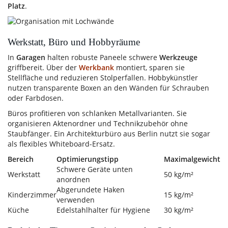
Platz
.
Werkstatt, Büro und Hobbyräume
In
Garagen
halten robuste Paneele schwere
Werkzeuge
griffbereit. Über der
Werkbank
montiert, sparen sie
Stellfläche und reduzieren Stolperfallen. Hobbykünstler
nutzen transparente Boxen an den Wänden für Schrauben
oder Farbdosen.
Büros profitieren von schlanken Metallvarianten. Sie
organisieren Aktenordner und Technikzubehör ohne
Staubfänger. Ein Architekturbüro aus Berlin nutzt sie sogar
als flexibles Whiteboard-Ersatz.
Bereich
Optimierungstipp
Maximalgewicht
Schwere Geräte unten
Werkstatt
50 kg/m²
anordnen
Abgerundete Haken
Kinderzimmer
15 kg/m²
verwenden
Küche
Edelstahlhalter für Hygiene
30 kg/m²