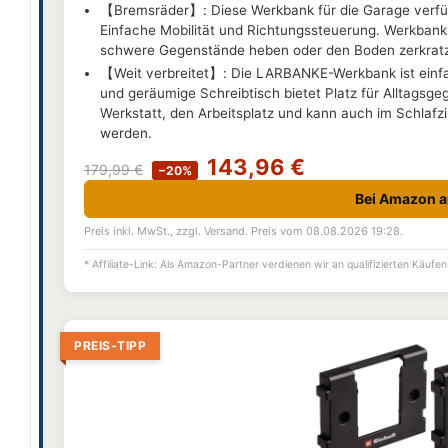
【Bremsräder】: Diese Werkbank für die Garage verfügt
Einfache Mobilität und Richtungssteuerung. Werkbank
schwere Gegenstände heben oder den Boden zerkrat
【Weit verbreitet】: Die LARBANKE-Werkbank ist einfa
und geräumige Schreibtisch bietet Platz für Alltagsge
Werkstatt, den Arbeitsplatz und kann auch im Schlaf
werden.
143,96 €
179,99 €
−20%
Bei Amazon 
Preis inkl. MwSt., zzgl. Versand. Preis vom 08.08.2026 19:28.
* Affiliate-Link: Als Amazon-Partner verdienen wir an qualifizierten Käufen
PREIS-TIPP