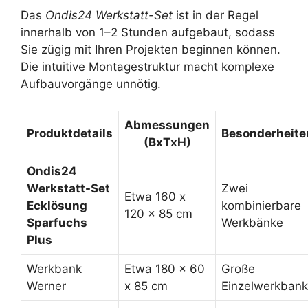
Das
Ondis24 Werkstatt-Set
ist in der Regel
innerhalb von 1–2 Stunden aufgebaut, sodass
Sie zügig mit Ihren Projekten beginnen können.
Die intuitive Montagestruktur macht komplexe
Aufbauvorgänge unnötig.
Abmessungen
Produktdetails
Besonderheite
(BxTxH)
Ondis24
Werkstatt-Set
Zwei
Etwa 160 x
Ecklösung
kombinierbare
120 x 85 cm
Sparfuchs
Werkbänke
Plus
Werkbank
Etwa 180 x 60
Große
Werner
x 85 cm
Einzelwerkbank