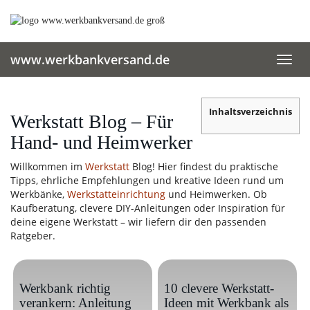
Skip
to
main
content
www.werkbankversand.de
Toggl
navig
Inhaltsverzeichnis
Werkstatt Blog – Für
Hand- und Heimwerker
Willkommen im
Werkstatt
Blog! Hier findest du praktische
Tipps, ehrliche Empfehlungen und kreative Ideen rund um
Werkbänke,
Werkstatteinrichtung
und Heimwerken. Ob
Kaufberatung, clevere DIY-Anleitungen oder Inspiration für
deine eigene Werkstatt – wir liefern dir den passenden
Ratgeber.
Werkbank richtig
10 clevere Werkstatt-
verankern: Anleitung
Ideen mit Werkbank als