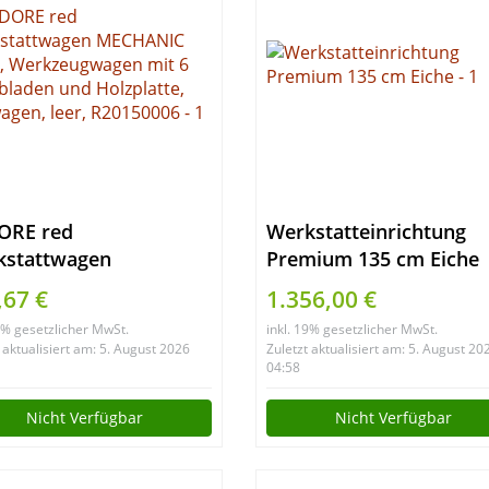
ORE red
Werkstatteinrichtung
kstattwagen
Premium 135 cm Eiche
HANIC PLUS,
,67 €
1.356,00 €
kzeugwagen mit 6
19% gesetzlicher MwSt.
inkl. 19% gesetzlicher MwSt.
ubladen und
 aktualisiert am: 5. August 2026
Zuletzt aktualisiert am: 5. August 20
platte, Rollwagen,
04:58
, R20150006
Nicht Verfügbar
Nicht Verfügbar