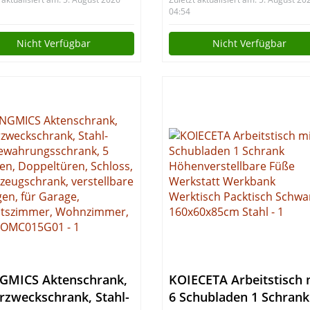
rutschmatten |
Werkzeugschrank,
04:54
lgelagerte Schubladen
Hergestellt in der EU
Nicht Verfügbar
Nicht Verfügbar
Rollen mit
stellbremse | Schwarz
GMICS Aktenschrank,
KOIECETA Arbeitstisch 
zweckschrank, Stahl-
6 Schubladen 1 Schrank