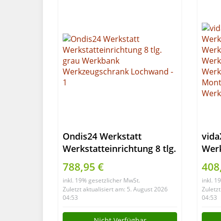
Ondis24 Werkstatt
vida
Werkstatteinrichtung 8 tlg.
Wer
grau Werkbank
Wer
788,95 €
408
Werkzeugschrank
Werk
inkl. 19% gesetzlicher MwSt.
inkl. 
Lochwand
Wer
Zuletzt aktualisiert am: 5. August 2026
Zuletzt
Mon
04:53
04:53
Werk
Nicht Verfügbar