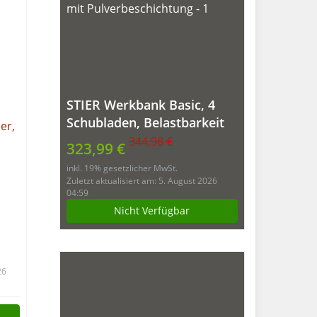
STIER Werkbank Basic, 4
Schubladen, Belastbarkeit
300 kg, BxTxH
344,98 €
323,99 €
1200x600x840 mm, mit
inkl. 19% gesetzlicher MwSt.
Pulverbeschichtung
Zuletzt aktualisiert am: 5. August 2026
04:59
Nicht Verfügbar
26
,