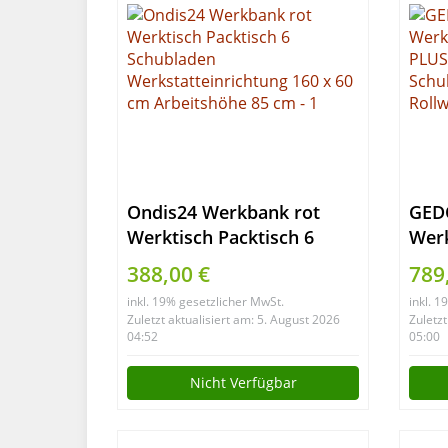
Ondis24 Werkbank rot
GED
Werktisch Packtisch 6
Wer
Schubladen
MEC
388,00 €
789
Werkstatteinrichtung 160
Wer
inkl. 19% gesetzlicher MwSt.
inkl. 
x 60 cm Arbeitshöhe 85 cm
Sch
Zuletzt aktualisiert am: 5. August 2026
Zuletzt
Holz
04:52
05:00
leer
Nicht Verfügbar