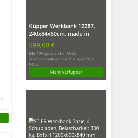
Küpper Werkbank 12287,
240x84x60cm, made in
Germany
599,00 €
inkl. 19% gesetzlicher MwSt.
Zuletzt aktualisiert am: 5. August 2026
04:50
Nicht Verfügbar
26