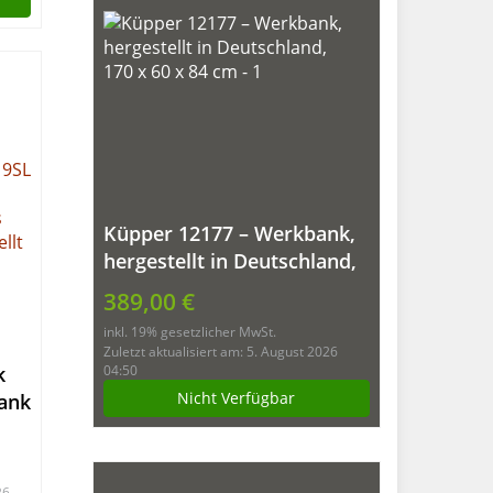
)
Küpper 12177 – Werkbank,
hergestellt in Deutschland,
170 x 60 x 84 cm
389,00 €
inkl. 19% gesetzlicher MwSt.
Zuletzt aktualisiert am: 5. August 2026
k
04:50
Nicht Verfügbar
ank
,
26