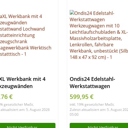
XL Werkbank mit 4
Ondis24 Edelstahl-
kzeugwänden
Werkstattwagen
kstattwand Lochwand
Werkzeugwagen mit 10
,76 €
599,95 €
statteinrichtung
Leichtlaufschubladen &
19% gesetzlicher MwSt.
inkl. 19% gesetzlicher MwSt.
kzeugschrank
XL-
 aktualisiert am: 5. August 2026
Zuletzt aktualisiert am: 5. August 20
tagewerkbank
Massivholzarbeitsplatte
05:00
tisch Werkstatttisch
Lenkrollen, fahrbare
Nicht Verfügbar
Nicht Verfügbar