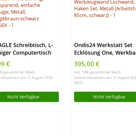
GLE Schreibtisch, L-
Ondis24 Werkstatt Set
iger Computertisch
Ecklösung One, Werkba
 beweglichem
180 cm
99 €
395,00 €
toraufsatz,
Buchenholzarbeitsplatt
19% gesetzlicher MwSt.
inkl. 19% gesetzlicher MwSt.
chreibtisch, Büro,
Werkzeugwand Lochwa
 aktualisiert am: 5. August 2026
Zuletzt aktualisiert am: 5. August 20
itszimmer, Gaming,
Haken Set, Metall
04:57
zsparend, einfache
(Arbeitshöhe 85cm,
Nicht Verfügbar
Nicht Verfügbar
age, Metall,
schwarz)
agebraun-schwarz
56X