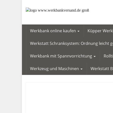
Skip
to
main
content
Werkbank online kaufen
Küpper Werkb
Werkstatt Schranksystem: Ordnung leicht
Werkbank mit Spannvorrichtung
Roll
Werkzeug und Maschinen
Werkstatt 