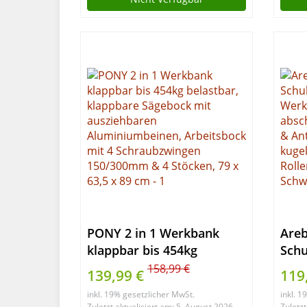
PONY 2 in 1 Werkbank
Are
klappbar bis 454kg
Schu
belastbar, klappbare
Wer
158,99 €
139,99 €
119
Sägebock mit
absc
inkl. 19% gesetzlicher MwSt.
inkl. 
ausziehbaren
Schl
Zuletzt aktualisiert am: 5. August 2026
Zuletzt