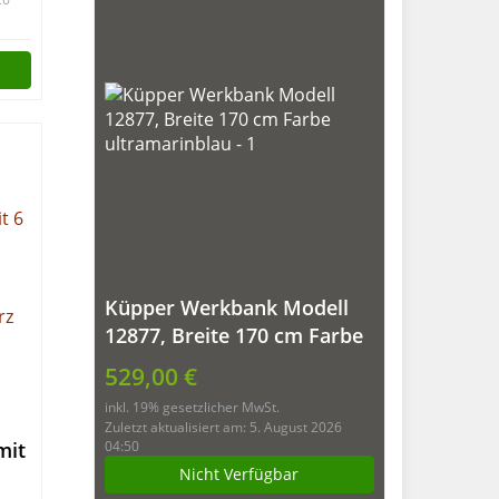
Küpper Werkbank Modell
12877, Breite 170 cm Farbe
ultramarinblau
529,00 €
inkl. 19% gesetzlicher MwSt.
Zuletzt aktualisiert am: 5. August 2026
mit
04:50
Nicht Verfügbar