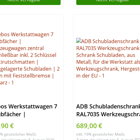
Werkbank, unbestückt
(Silber, 148 x 47 x 92 cm
bos Werkstattwagen 7
ADB Schubladenschran
bfächer |
RAL7035 Werkzeugschr
kzeugwagen zentral
9SL Schrank Schubladen
,90 €
689,00 €
hließbar inkl. 2
aus Metall, für die
19% gesetzlicher MwSt.
inkl. 19% gesetzlicher MwSt.
üssel &
Werkstatt als
 aktualisiert am: 5. August 2026
Zuletzt aktualisiert am: 5. August 20