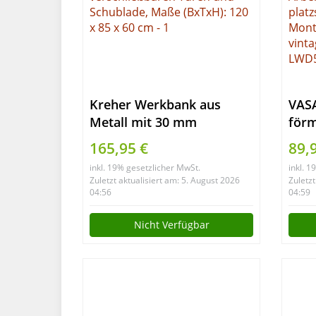
Kreher Werkbank aus
VASA
Metall mit 30 mm
förm
Sperrholzplatte,
mit
165,95 €
89,
verschließbaren Türen und
Moni
inkl. 19% gesetzlicher MwSt.
inkl. 
Schublade, Maße (BxTxH):
Ecks
Zuletzt aktualisiert am: 5. August 2026
Zuletzt
120 x 85 x 60 cm
Arbe
04:56
04:59
plat
Nicht Verfügbar
Mont
vint
LWD