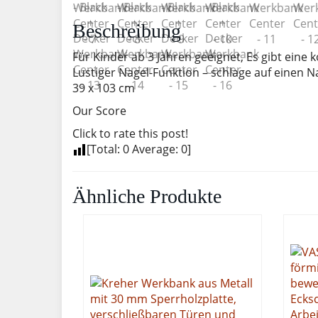
Beschreibung
Für Kinder ab 3 Jahren geeignet, Es gibt eine
Lustiger Nagel-Funktion – schlage auf einen N
39 x 103 cm
Our Score
Click to rate this post!
[Total:
0
Average:
0
]
Ähnliche Produkte