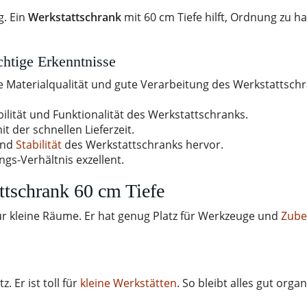
92 x 60 cm (H x B x
120 x 60 cm (H
g. Ein
Werkstattschrank
mit 60 cm Tiefe hilft, Ordnung zu ha
T), Grau/Blau
x T),
Grau/Anthrazi
htige Erkenntnisse
 Materialqualität und gute Verarbeitung des Werkstattsch
lität und Funktionalität des Werkstattschranks.
t der schnellen Lieferzeit.
und
Stabilität
des Werkstattschranks hervor.
gs-Verhältnis exzellent.
tschrank 60 cm Tiefe
ür kleine Räume. Er hat genug Platz für Werkzeuge und
Zube
z. Er ist toll für
kleine Werkstätten
. So bleibt alles gut organ