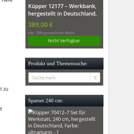
Küpper 12177 – Werkbank,
hergestellt in Deutschland,
170 x 60 x 84 cm
389,00 €
inkl. 19% gesetzlicher MwSt.
Nicht Verfügbar
Produkt und Themensuche:
t zu
Sparset 240 cm:
e