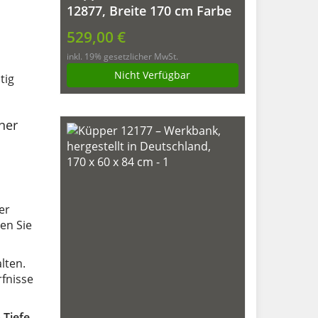
12877, Breite 170 cm Farbe
ultramarinblau
529,00 €
inkl. 19% gesetzlicher MwSt.
Nicht Verfügbar
tig
ner
er
en Sie
lten.
fnisse
 Tiefe