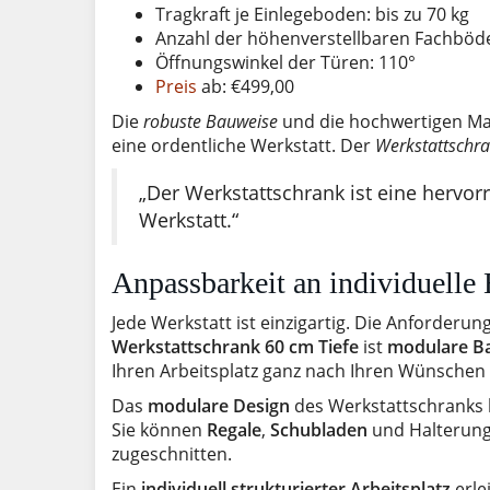
Tragkraft je Einlegeboden: bis zu 70 kg
Anzahl der höhenverstellbaren Fachböde
Öffnungswinkel der Türen: 110°
Preis
ab: €499,00
Die
robuste Bauweise
und die hochwertigen Mate
eine ordentliche Werkstatt. Der
Werkstattschra
„Der Werkstattschrank ist eine hervorr
Werkstatt.“
Anpassbarkeit an individuelle
Jede Werkstatt ist einzigartig. Die Anforderu
Werkstattschrank 60 cm Tiefe
ist
modulare B
Ihren Arbeitsplatz ganz nach Ihren Wünschen 
Das
modulare Design
des Werkstattschranks hi
Sie können
Regale
,
Schubladen
und Halterunge
zugeschnitten.
Ein
individuell strukturierter Arbeitsplatz
erle