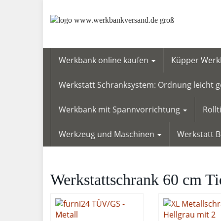
Skip
to
main
content
Werkbank online kaufen
Küpper Werkb
Werkstatt Schranksystem: Ordnung leicht
Werkbank mit Spannvorrichtung
Roll
Werkzeug und Maschinen
Werkstatt 
Werkstattschrank 60 cm Tie