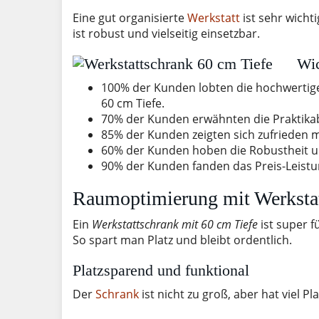
montiert – Grau,
Eine gut organisierte
Werkstatt
ist sehr wichti
XXL 60 x 50 x 180
ist robust und vielseitig einsetzbar.
cm
Wic
100% der Kunden lobten die hochwertige
60 cm Tiefe.
70% der Kunden erwähnten die Praktikabi
85% der Kunden zeigten sich zufrieden mi
60% der Kunden hoben die Robustheit 
90% der Kunden fanden das Preis-Leistun
Raumoptimierung mit Werkstat
Ein
Werkstattschrank mit 60 cm Tiefe
ist super f
So spart man Platz und bleibt ordentlich.
Platzsparend und funktional
Der
Schrank
ist nicht zu groß, aber hat viel Plat