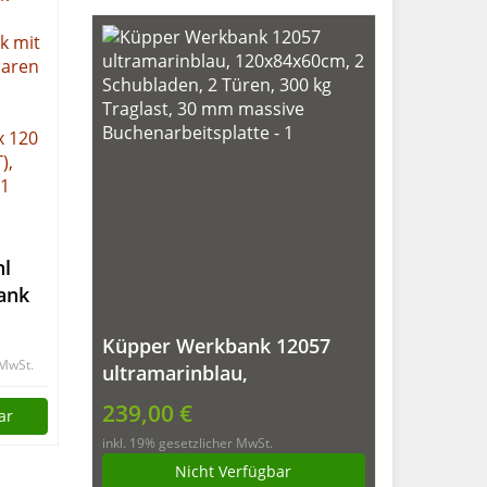
hl
ank
Küpper Werkbank 12057
ank
 MwSt.
ultramarinblau,
120x84x60cm, 2
baren
239,00 €
ar
Schubladen, 2 Türen, 300 kg
inkl. 19% gesetzlicher MwSt.
Traglast, 30 mm massive
ür
Nicht Verfügbar
Buchenarbeitsplatte
5 x