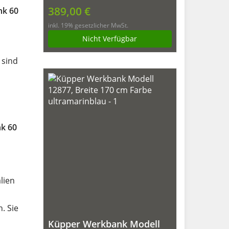
170 x 60 x 84 cm
389,00 €
nk 60
inkl. 19% gesetzlicher MwSt.
Nicht Verfügbar
 sind
k 60
lien
. Sie
Küpper Werkbank Modell