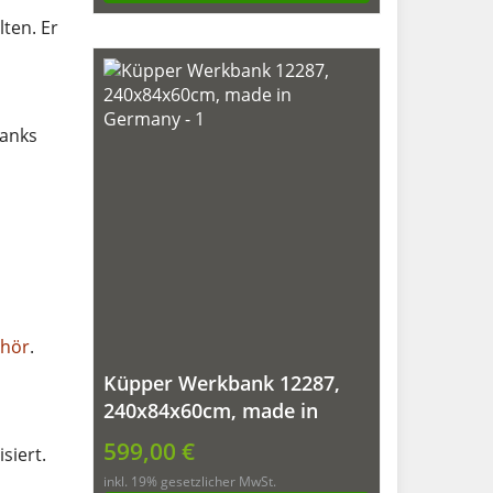
 x B
lten. Er
t
ranks
hör
.
Küpper Werkbank 12287,
240x84x60cm, made in
Germany
599,00 €
isiert.
inkl. 19% gesetzlicher MwSt.