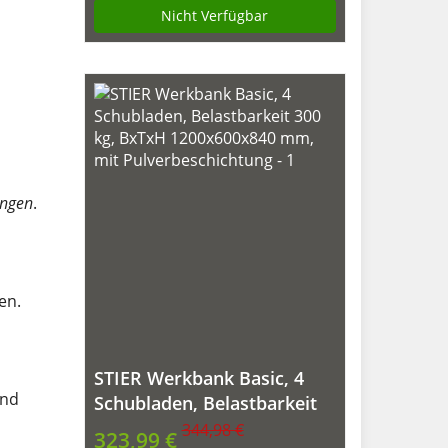
Nicht Verfügbar
ungen
.
en.
STIER Werkbank Basic, 4
nd
Schubladen, Belastbarkeit
300 kg, BxTxH
344,98 €
323,99 €