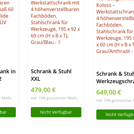
ank in
Schrank & Stuhl
Schrank & Stu
2
XXL
Werkzeugschr
lbaren
Werkzeugschrank –
Koloss –
479,00 €
649,00 €
enmaß
Werkstattschrank
Werkstattschr
er MwSt.
inkl. 19% gesetzlicher MwSt.
cm.
mit 4
inkl. 19% gesetzlicher
mit 4
höhenverstellbaren
höhenverstell
gbar
Nicht Verfügbar
Nicht Verfügb
, TÜV
Fachböden,
Fachböden,
Stahlschrank für
Stahlschrank f
Werkzeuge, 195 x
Werkzeuge, 19