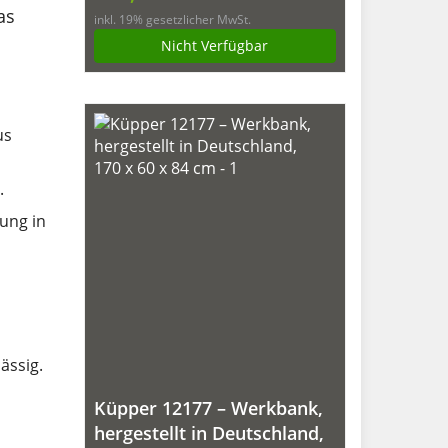
1200x600x840 mm, mit
as
inkl. 19% gesetzlicher MwSt.
Pulverbeschichtung
Nicht Verfügbar
us
.
nung in
ässig.
Küpper 12177 – Werkbank,
hergestellt in Deutschland,