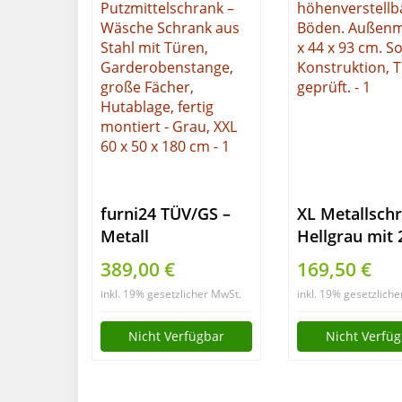
furni24 TÜV/GS –
XL Metallschr
Metall
Hellgrau mit 
Putzmittelschrank
höhenverstel
389,00 €
169,50 €
– Wäsche Schrank
Böden. Auß
inkl. 19% gesetzlicher MwSt.
inkl. 19% gesetzlich
aus Stahl mit
60 x 44 x 93 
Türen,
Solide
Nicht Verfügbar
Nicht Verfü
Garderobenstange,
Konstruktion
große Fächer,
geprüft.
Hutablage, fertig