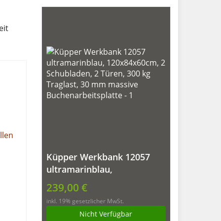
eit
Küpper Werkbank 12057
ultramarinblau,
120x84x60cm, 2
239,00 €
Schubladen, 2 Türen, 300 kg
inkl. 19% gesetzlicher MwSt.
Traglast, 30 mm massive
Nicht Verfügbar
Buchenarbeitsplatte