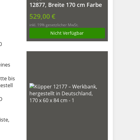
12877, Breite 170 cm Farbe
ultramarinblau
529,00 €
inkl. 19% gesetzlicher MwSt.
Nicht Verfügbar
0
eines
tte bis
estell
ED
ste,