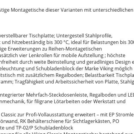
nstige Montagetische dieser Varianten mit unterschiedlichen
stellbarer Tischplatte; Untergestell Stahlprofile,
 und hitzebeständig bis 300 °C, ideal für Belastungen bis 30
bige Erweiterungen zu Reihen-Montagetischen
usätzlich vier Lenkrollen für mobile Aufstellung ; höchste
infreiheit durch weite Beinstellung und geradliniges Design 
eleuchtung und Schubladenblock der Marke Viking möglich
tstisch mit zusätzlichem Regalboden; Belastbarkeit Tischpla
mm; Tragfähigkeit und Arbeitssicherheit von Platte, Stahlg
 integrierter Mehrfach-Steckdosenleiste, Regalboden und L
inmechanik, für filigrane Lötarbeiten oder Werkstatt und
assic zur Profi-Vollausstattung erweitert – mit EP Stromlei
örwand, RK Behälterschiene für Sichtlagerkästen, PO
hte und TP-02/P Schubladenblock