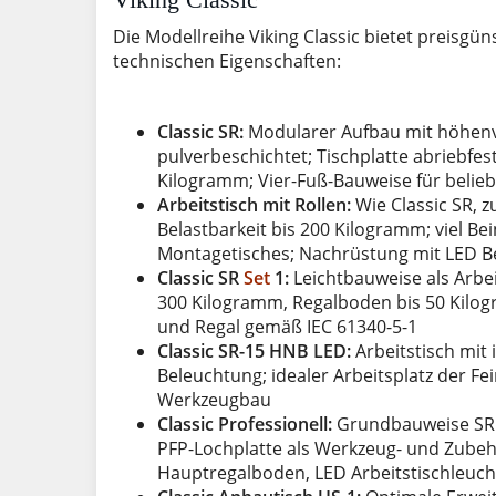
Die Modellreihe Viking Classic bietet preisgü
technischen Eigenschaften:
Classic SR:
Modularer Aufbau mit höhenver
pulverbeschichtet; Tischplatte abriebfest
Kilogramm; Vier-Fuß-Bauweise für belie
Arbeitstisch mit Rollen:
Wie Classic SR, z
Belastbarkeit bis 200 Kilogramm; viel Be
Montagetisches; Nachrüstung mit LED B
Classic SR
Set
1:
Leichtbauweise als Arbei
300 Kilogramm, Regalboden bis 50 Kilogra
und Regal gemäß IEC 61340-5-1
Classic SR-15 HNB LED:
Arbeitstisch mit
Beleuchtung; idealer Arbeitsplatz der Fe
Werkzeugbau
Classic Professionell:
Grundbauweise SR Cl
PFP-Lochplatte als Werkzeug- und Zubeh
Hauptregalboden, LED Arbeitstischleuc