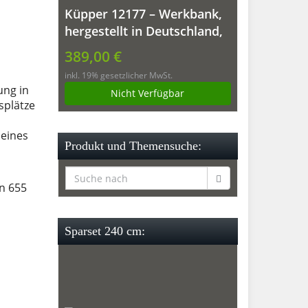
Küpper 12177 – Werkbank,
hergestellt in Deutschland,
170 x 60 x 84 cm
389,00 €
inkl. 19% gesetzlicher MwSt.
ung in
Nicht Verfügbar
splätze
leines
Produkt und Themensuche:
n 655
Sparset 240 cm: