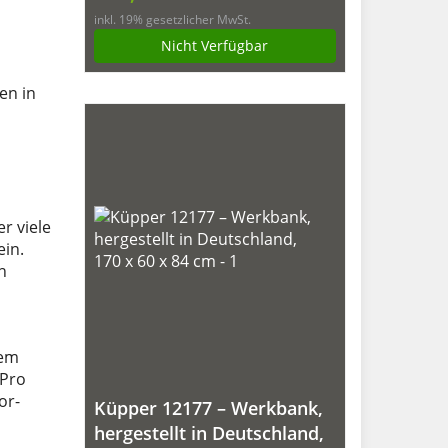
1200x600x840 mm, mit
inkl. 19% gesetzlicher MwSt.
Pulverbeschichtung
Nicht Verfügbar
en in
r viele
ein.
n
tem
 Pro
or-
Küpper 12177 – Werkbank,
hergestellt in Deutschland,