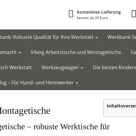
Kostenlose Lieferung
bereits ab 29 Euro
ank: Robuste Qualität für Ihre Werkstatt
Werkbank Se
 gemacht
Viking Arbeitstische und Montagetische
Fa
tisch Werkstatt
Werkzeugwagen
Die besten Kinderw
Blog – Für Hand- und Heimwerker
Inhaltsverze
Montagetische
etische – robuste Werktische für