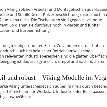
von Viking solchen Arbeits- und Montagetischen aus klassi
lbeine und Stahlfüße mit Pulverbeschichtung rosten auch n
aumklima nicht. Die Tischplatten sind gegen Hitze, hohe
tent. So dienen sie durchaus noch in vierter und fünfter
Labor- und Büroeinrichtung.
beitung mit abgerundeten Ecken. Zusammen mit der hohen
n dadurch auch bei hektischer Betriebsamkeit keine
h relevanten Industriebereichen sind die glatten Oberfläc
 Reinigung ist dadurch gründlich, simpel und nach höchsten
bil und robust – Viking Modelle im Verg
Marke Viking unterscheidet sich außer im
Preis
durch besond
 ist hilfreich, um für Werkstatt, Industrie oder Büro passen
ebig auszuwählen: