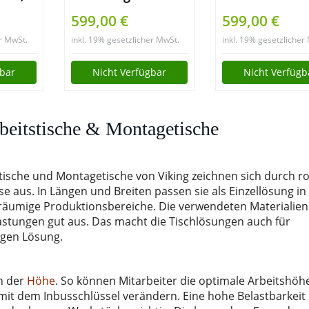
kbank
One, 180 cm
Schubladen +
599,00 €
599,00 €
rte
Holzarbeitsplatte,
Rollen anthr. /
er MwSt.
inkl. 19% gesetzlicher MwSt.
inkl. 19% gesetzlicher
 2
2x Werkbank, 1x
e
Werkzeugschrank,
gbar
Nicht Verfügbar
Nicht Verfügb
Stahl, abschließbar,
eitsplatte,
Werkzeugwand –
95 cm,
Lochwand, 1x
rbeitstische & Montagetische
Haken Set
richtung
(Arbeitshöhe 85
cm, rot)
tische und Montagetische von Viking zeichnen sich durch r
e aus. In Längen und Breiten passen sie als Einzellösung in
räumige Produktionsbereiche. Die verwendeten Materialien
stungen gut aus. Das macht die Tischlösungen auch für
igen Lösung.
in der
Höhe
. So können Mitarbeiter die optimale Arbeitshöh
t mit dem Inbusschlüssel verändern. Eine hohe Belastbarkeit i