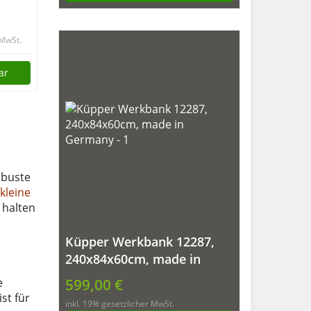
 rot
 MwSt.
ar
obuste
kleine
 halten
Küpper Werkbank 12287,
240x84x60cm, made in
Germany
e
599,00 €
st für
inkl. 19% gesetzlicher MwSt.