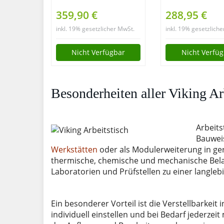
Edelstahl
Montagewer
359,90 €
288,95 €
Arbeitstisch 200 x
3 kugelgelage
inkl. 19% gesetzlicher MwSt.
inkl. 19% gesetzlich
60 cm mit
Schubladen &
Aufkantung, Tisch
abschließbar
Nicht Verfügbar
Nicht Verfü
bis 170 kg
Türen, 28mm
belastbar, Profi
Buchenholzarb
Gastro Küchentisch
Arbeitshöhe 
Besonderheiten aller Viking A
mit extra großer
TÜV geprüft,
unteren
Werkstattein
Ablagefläche und
Arbeits
justierbaren
Bauweis
Stellfüßen
Werkstätten
oder als Modulerweiterung in ge
thermische, chemische und mechanische Bela
Laboratorien und Prüfstellen zu einer langleb
Ein besonderer Vorteil ist die Verstellbarkeit 
individuell einstellen und bei Bedarf jederzei