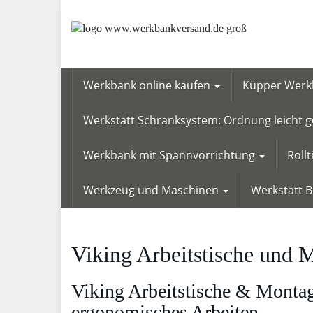
Skip
to
main
content
Werkbank online kaufen
Küpper Werkb
Werkstatt Schranksystem: Ordnung leicht
Werkbank mit Spannvorrichtung
Roll
Werkzeug und Maschinen
Werkstatt 
Viking Arbeitstische und 
Viking Arbeitstische & Montag
ergonomisches Arbeiten