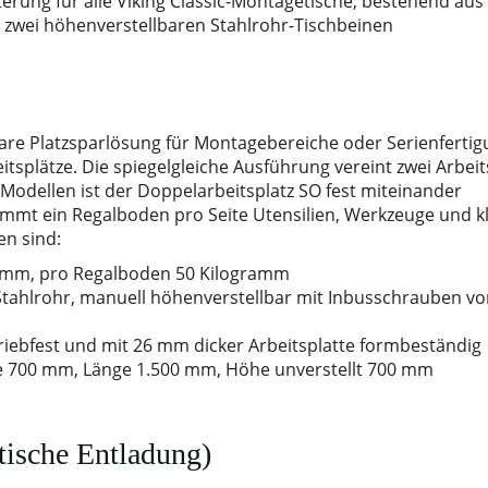
erung für alle Viking Classic-Montagetische; bestehend aus
nd zwei höhenverstellbaren Stahlrohr-Tischbeinen
tbare Platzsparlösung für Montagebereiche oder Serienfertig
splätze. Die spiegelgleiche Ausführung vereint zwei Arbeit
-Modellen ist der Doppelarbeitsplatz SO fest miteinander
immt ein Regalboden pro Seite Utensilien, Werkzeuge und k
en sind:
gramm, pro Regalboden 50 Kilogramm
 Stahlrohr, manuell höhenverstellbar mit Inbusschrauben vo
briebfest und mit 26 mm dicker Arbeitsplatte formbeständig
e 700 mm, Länge 1.500 mm, Höhe unverstellt 700 mm
tische Entladung)