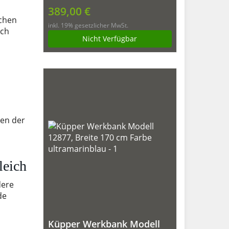
170 x 60 x 84 cm
389,00 €
schen
inkl. 19% gesetzlicher MwSt.
ach
Nicht Verfügbar
hen der
leich
ere
de
Küpper Werkbank Modell