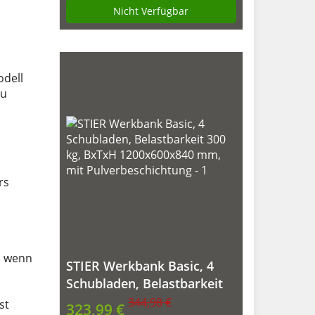
Nicht Verfügbar
odell
zu
rs
,
wenn
STIER Werkbank Basic, 4
Schubladen, Belastbarkeit
300 kg, BxTxH
344,98 €
st
323,99 €