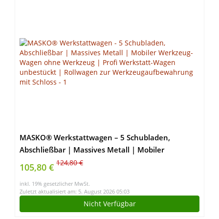
MASKO® Werkstattwagen – 5 Schubladen,
Abschließbar | Massives Metall | Mobiler
Werkzeug-Wagen ohne Werkzeug | Profi
124,80 €
105,80 €
Werkstatt-Wagen unbestückt | Rollwagen zur
inkl. 19% gesetzlicher MwSt.
Werkzeugaufbewahrung mit Schloss
Zuletzt aktualisiert am: 5. August 2026 05:03
Nicht Verfügbar