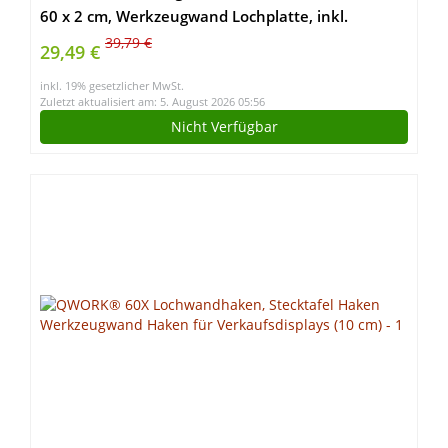
60 x 2 cm, Werkzeugwand Lochplatte, inkl.
Werkzeughalter Set Haken und Halterungen,
39,79 €
29,49 €
Wandregal Regalsystem für Werkbank, Garage,
inkl. 19% gesetzlicher MwSt.
Werkstatteinrichtung – 3tlg
Zuletzt aktualisiert am: 5. August 2026 05:56
Nicht Verfügbar