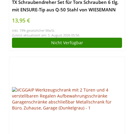
TX Schraubendreher Set für Torx Schrauben 6 tlg.
mit ENSURE-Tip aus Q-50 Stahl von WIESEMANN
1893 I T10, T15, T20, T25, T30, T40 I Mit
13,95 €
Magnetischer Spitze I 81147
inkl. 19% gesetzlicher MwSt.
Zuletzt aktualisiert am: 5. August 2026 05:56
Nicht Verfügbar