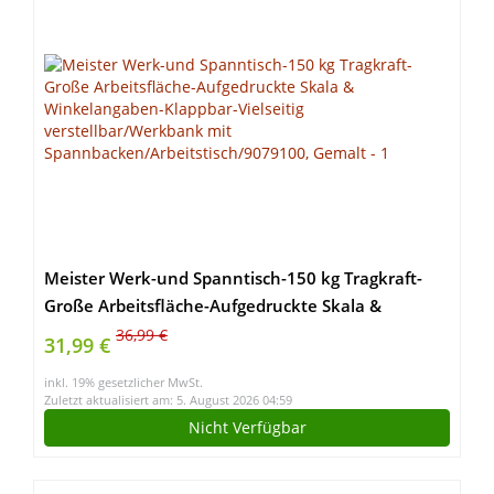
Meister Werk-und Spanntisch-150 kg Tragkraft-
Große Arbeitsfläche-Aufgedruckte Skala &
Winkelangaben-Klappbar-Vielseitig
36,99 €
31,99 €
verstellbar/Werkbank mit
inkl. 19% gesetzlicher MwSt.
Spannbacken/Arbeitstisch/9079100, Gemalt
Zuletzt aktualisiert am: 5. August 2026 04:59
Nicht Verfügbar