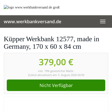
Skip
to
main
content
www.werkbankversand.de
Toggl
navig
Küpper Werkbank 12577, made in
Germany, 170 x 60 x 84 cm
379,00 €
inkl. 19% gesetzlicher MwSt.
Zuletzt aktualisiert am: 5. August 2026 04:50
Nicht Verfügbar