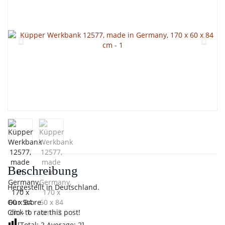
Beschreibung
Hergestellt in Deutschland.
Our Score
Click to rate this post!
[Total:
2
Average:
2
]