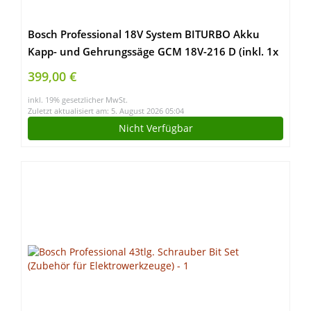
Bosch Professional 18V System BITURBO Akku
Kapp- und Gehrungssäge GCM 18V-216 D (inkl. 1x
Kreissägeblatt, 2x Werkstückauflage, Staubbeutel,
399,00 €
Spannzwinge, ohne Akku/Ladegerät)
inkl. 19% gesetzlicher MwSt.
Zuletzt aktualisiert am: 5. August 2026 05:04
Nicht Verfügbar