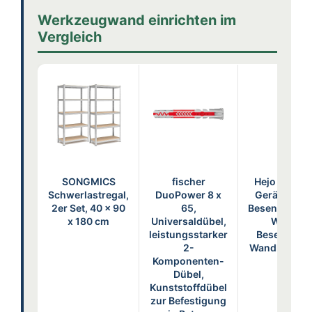
Werkzeugwand einrichten im
Vergleich
SONGMICS
fischer
Hejo 10 Stü
Schwerlastregal,
DuoPower 8 x
Gerätehalte
2er Set, 40 x 90
65,
Besenhalter
x 180 cm
Universaldübel,
Wand,
leistungsstarker
Besenhalter
2-
Wandhalteru
Komponenten-
Dübel,
Kunststoffdübel
zur Befestigung