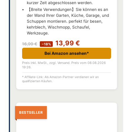
kurzer Zeit abgeschlossen werden.
【Breite Verwendungen】Sie können es an
der Wand Ihrer Garten, Küche, Garage, und
Schuppen montieren. perfekt für besen,
kehrblech, Wischmopp, Schaufel,
Werkzeuge.
13,99 €
16,99 €
−18%
Bei Amazon ansehen*
Preis inkl. MwSt., zzgl. Versand. Preis vom 08.08.2026
19:26.
* Affiliate-Link: Als Amazon-Partner verdienen wir an
qualifizierten Käufen.
BESTSELLER