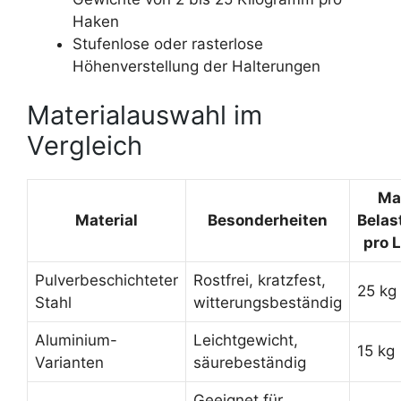
Haken
Stufenlose oder rasterlose
Höhenverstellung der Halterungen
Materialauswahl im
Vergleich
Ma
Material
Besonderheiten
Belas
pro 
Pulverbeschichteter
Rostfrei, kratzfest,
25 kg
Stahl
witterungsbeständig
Aluminium-
Leichtgewicht,
15 kg
Varianten
säurebeständig
Geeignet für