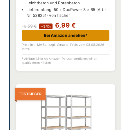
Leichtbeton und Porenbeton
Lieferumfang: 50 x DuoPower 8 x 65 (Art.-
Nr. 538251) von fischer
6,99 €
10,59 €
−34%
Bei Amazon ansehen*
Preis inkl. MwSt., zzgl. Versand. Preis vom 08.08.2026
19:26.
* Affiliate-Link: Als Amazon-Partner verdienen wir an
qualifizierten Käufen.
TESTSIEGER