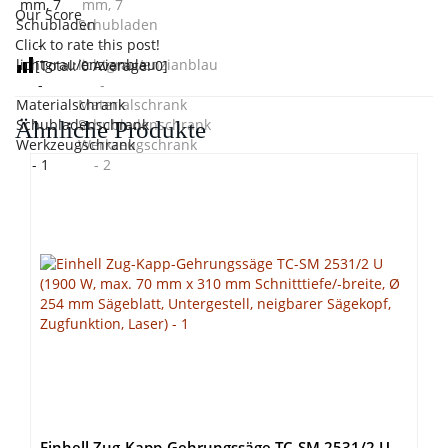
Our Score
Click to rate this post!
[Total:
0
Average:
0
]
Ähnliche Produkte
Einhell Zug-Kapp-Gehrungssäge TC-SM 2531/2 U