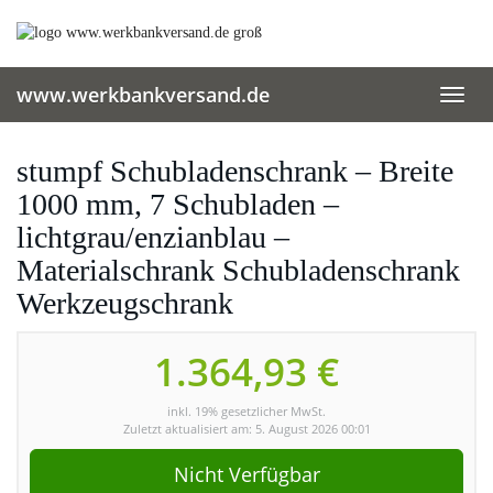
Skip
to
main
content
www.werkbankversand.de
Toggl
navig
stumpf Schubladenschrank – Breite
1000 mm, 7 Schubladen –
lichtgrau/enzianblau –
Materialschrank Schubladenschrank
Werkzeugschrank
1.364,93 €
inkl. 19% gesetzlicher MwSt.
Zuletzt aktualisiert am: 5. August 2026 00:01
Nicht Verfügbar