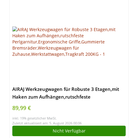
AIRAJ Werkzeugwagen für Robuste 3 Etagen,mit
Haken zum Aufhängen,rutschfeste
Perlgarnitur,Ergonomische Griffe,Gummierte
89,99 €
Bremsräder,Werkzeugwagen für
inkl. 19% gesetzlicher MwSt.
Zuhause,Werkstattwagen,Tragkraft 200KG
Zuletzt aktualisiert am: 5. August 2026 00:06
Nicht Verfügbar