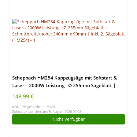
Scheppach HM254 Kappzugsäge mit Softstart &
Laser – 2000W Leistung |Ø 255mm Sägeblatt |
Schnittbreite/höhe: 340mm x 90mm | inkl. 2.
148,99 €
Sägeblatt (HM254)
inkl. 19% gesetzlicher MwSt.
Zuletzt aktualisiert am: 5. August 2026 00:08
Nicht Verfügbar