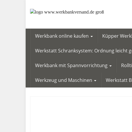
Skip
to
main
content
Werkbank online kaufen
Küpper Werkb
Werkstatt Schranksystem: Ordnung leicht
Werkbank mit Spannvorrichtung
Roll
Werkzeug und Maschinen
Werkstatt 