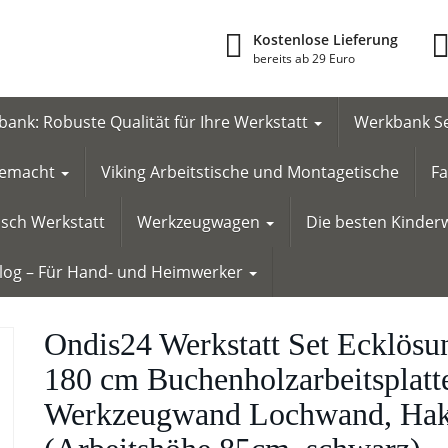
Kostenlose Lieferung
bereits ab 29 Euro
ank: Robuste Qualität für Ihre Werkstatt
Werkbank Se
 gemacht
Viking Arbeitstische und Montagetische
Fa
tisch Werkstatt
Werkzeugwagen
Die besten Kinderw
Blog – Für Hand- und Heimwerker
Ondis24 Werkstatt Set Ecklösu
180 cm Buchenholzarbeitsplatt
Werkzeugwand Lochwand, Hake