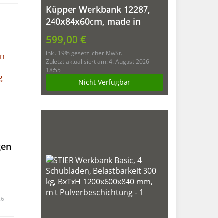
l
Küpper Werkbank 12287,
240x84x60cm, made in
Germany
599,00 €
inkl. 19% gesetzlicher MwSt.
Zuletzt aktualisiert am: 4. August 2026
18:55
Nicht Verfügbar
gen
26