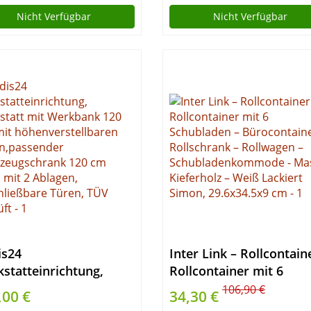
Nicht Verfügbar
Nicht Verfügbar
is24
Inter Link – Rollcontain
statteinrichtung,
Rollcontainer mit 6
statt mit Werkbank
Schubladen –
106,90 €
,00 €
34,30 €
cm, mit
Bürocontainer –