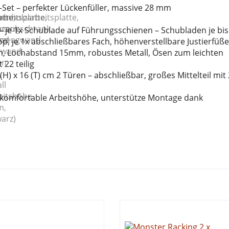
-Set – perfekter Lückenfüller, massive 28 mm
 je 1x Schublade auf Führungsschienen – Schubladen je bis
p, je 1x abschließbares Fach, höhenverstellbare Justierfüße
cm, Lochabstand 15mm, robustes Metall, Ösen zum leichten
22 teilig
H) x 16 (T) cm 2 Türen – abschließbar, großes Mittelteil mit 
 komfortable Arbeitshöhe, unterstütze Montage dank