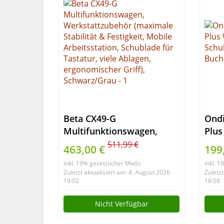
Beta CX49-G
Ond
Multifunktionswagen,
Plus
Werkstattzubehör
Schu
511,99 €
463,00 €
199
(maximale Stabilität &
cm
inkl. 19% gesetzlicher MwSt.
inkl. 
Festigkeit, Mobile
Buch
Zuletzt aktualisiert am: 4. August 2026
Zuletzt
Arbeitsstation, Schublade
19:02
18:58
für Tastatur, viele Ablagen,
Nicht Verfügbar
ergonomischer Griff),
Schwarz/Grau