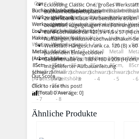
Ecklösung Classic One, großes Werkstatt
Buchenholzarbeitsplatte
2x Werkbank Klaus – Arbeitshöhe 85 cm –
belastbar, kugelgelagert mit Führungssto
Euro-Lochwand ca. 121,5 x 1,5 x 57 (H) 
Aufhängen, inklusive Lochwandhaken-Set 
Werkstatt-Hängeschrank ca. 120 (B) x 60 (
passenden Einlegeböden
Gesamtmaße ca. 180 x 180 x 205 (H) cm,
mitgelieferter Aufbauanleitung
Our Score
Click to rate this post!
[Total:
0
Average:
0
]
Ähnliche Produkte