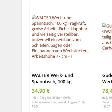
WALTER Werk- und
Güd
Spanntisch, 100 kg
Wer
Tragkraft, große
(Wer
34,90 €
78,
Arbeitsfläche, klappbar
hand
inkl. 19% gesetzlicher MwSt.
inkl. 
und vielseitig verstellbar,
Chr
Zuletzt aktualisiert am: 4. August 2026
Zuletzt
universell einsetzbar, zum
Carb
19:04
19:07