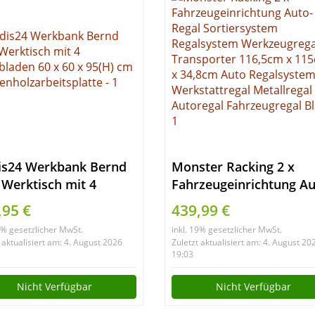
is24 Werkbank Bernd
Monster Racking 2 x
 Werktisch mit 4
Fahrzeugeinrichtung Au
bladen 60 x 60 x 95(H)
Regal Sortiersystem
,95 €
439,99 €
Regalsystem
19% gesetzlicher MwSt.
inkl. 19% gesetzlicher MwSt.
enholzarbeitsplatte
Werkzeugregal
 aktualisiert am: 4. August 2026
Zuletzt aktualisiert am: 4. August 20
Transporter 116,5cm x
19:03
115cm x 34,8cm Auto
Nicht Verfügbar
Nicht Verfügbar
Regalsystem
Werkstattregal Metallre