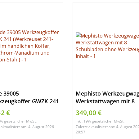
Autoregal Fahrzeugrega
Blau
e 39005
Mephisto Werkzeugwa
kzeugkoffer GWZK 241
Werkstattwagen mit 8
kzeuset 241-teilig im
Schubladen ohne
42 €
349,00 €
lichen Koffer, aus
Werkzeug Inhalt
19% gesetzlicher MwSt.
inkl. 19% gesetzlicher MwSt.
om-Vanadium und
 aktualisiert am: 4. August 2026
Zuletzt aktualisiert am: 4. August 20
on-Stahl)
20:57