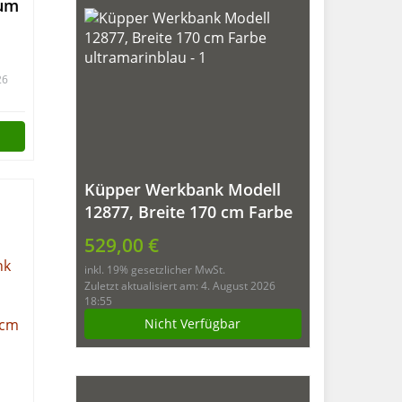
um
26
Küpper Werkbank Modell
12877, Breite 170 cm Farbe
ultramarinblau
529,00 €
inkl. 19% gesetzlicher MwSt.
Zuletzt aktualisiert am: 4. August 2026
18:55
Nicht Verfügbar