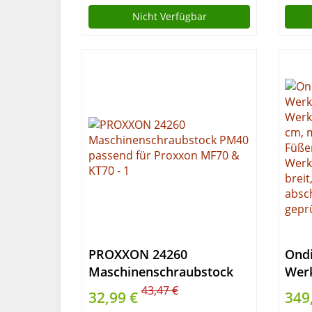
Schleifen, Sägen oder
Nicht Verfügbar
Einspannen von
Werkstücken, Arbeitshöhe
77 cm
PROXXON 24260
Ond
Maschinenschraubstock
Werk
PM40 passend für Proxxon
Werk
43,47 €
32,99 €
349
MF70 & KT70
120 