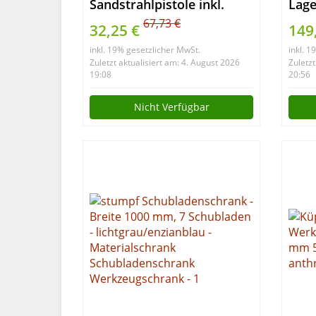
Sandstrahlpistole inkl.
Lage
Zubehör | 3-tlg.
Absc
67,73 €
32,25 €
149
Lage
inkl. 19% gesetzlicher MwSt.
inkl. 
und 
Zuletzt aktualisiert am: 4. August 2026
Zuletzt
Werk
19:08
20:56
Mont
Nicht Verfügbar
Sch