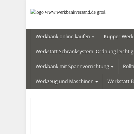
Skip
to
main
content
Werkbank online kaufen
Küpper Werkb
Werkstatt Schranksystem: Ordnung leicht
Werkbank mit Spannvorrichtung
Roll
Werkzeug und Maschinen
Werkstatt 