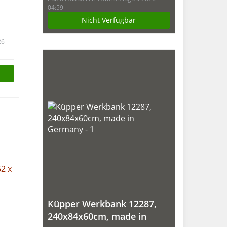
Buchenarbeitsplatte
04:59
Nicht Verfügbar
26
|
Küpper Werkbank 12287,
240x84x60cm, made in