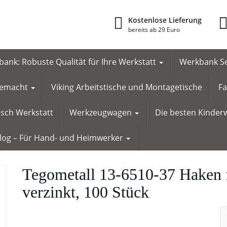
Kostenlose Lieferung
bereits ab 29 Euro
ank: Robuste Qualität für Ihre Werkstatt
Werkbank Se
 gemacht
Viking Arbeitstische und Montagetische
Fa
tisch Werkstatt
Werkzeugwagen
Die besten Kinderw
Blog – Für Hand- und Heimwerker
Tegometall 13-6510-37 Haken
verzinkt, 100 Stück