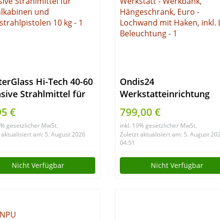
terGlass Hi-Tech 40-60
Ondis24
sive Strahlmittel für
Werkstatteinrichtung
hlkabinen und
160cm, Werkstatt –
95 €
799,00 €
strahlpistolen 10 kg
Werkbank, Hängeschra
19% gesetzlicher MwSt.
inkl. 19% gesetzlicher MwSt.
Euro – Lochwand mit
 aktualisiert am: 5. August 2026
Zuletzt aktualisiert am: 5. August 20
Haken, inkl. LED
04:51
Beleuchtung
Nicht Verfügbar
Nicht Verfügbar