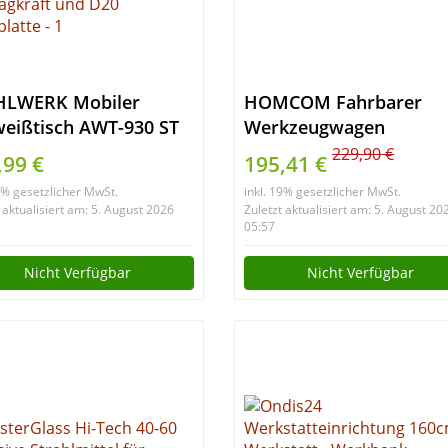
HLWERK Mobiler
HOMCOM Fahrbarer
eißtisch AWT-930 ST
Werkzeugwagen
8 x 532 mm
Werkstattwagen
229,90 €
,99 €
195,41 €
nverstellbare,
Rollwagen
19% gesetzlicher MwSt.
inkl. 19% gesetzlicher MwSt.
ppbare Werkbank |
Werkzeugkasten (Blau)
 aktualisiert am: 5. August 2026
Zuletzt aktualisiert am: 5. August 20
tisch | Montagetisch
05:57
 705-930 mm
Nicht Verfügbar
Nicht Verfügbar
ereich, 450 kg
kraft und D20
platte