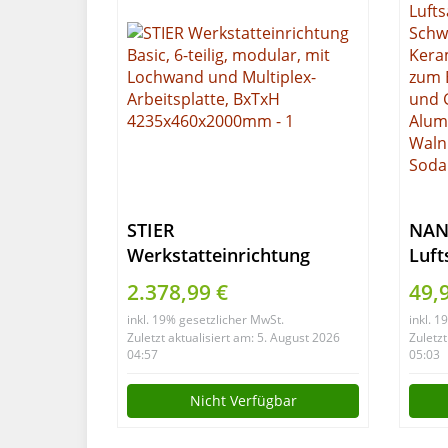
STIER
NAN
Werkstatteinrichtung
Luft
Basic, 6-teilig, modular,
Schw
2.378,99 €
49,
mit Lochwand und
Ker
inkl. 19% gesetzlicher MwSt.
inkl. 
Multiplex-Arbeitsplatte,
Meta
Zuletzt aktualisiert am: 5. August 2026
Zuletzt
BxTxH 4235x460x2000mm
Entf
04:57
05:03
und 
Nicht Verfügbar
für 
Wal