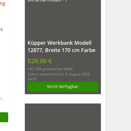
Küpper Werkbank Modell
12877, Breite 170 cm Farbe
ultramarinblau
529,00 €
inkl. 19% gesetzlicher MwSt.
Zuletzt aktualisiert am: 5. August 2026
04:50
Nicht Verfügbar
26
mm