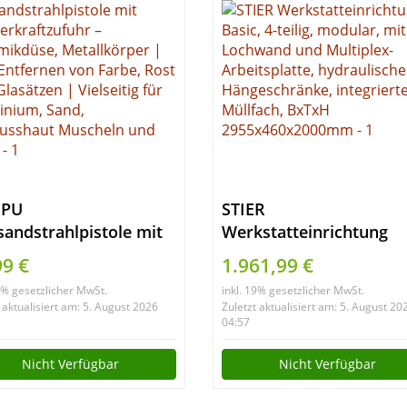
PU
STIER
sandstrahlpistole mit
Werkstatteinrichtung
erkraftzufuhr –
Basic, 4-teilig, modular,
99 €
1.961,99 €
amikdüse,
mit Lochwand und
19% gesetzlicher MwSt.
inkl. 19% gesetzlicher MwSt.
llkörper | zum
Multiplex-Arbeitsplatte,
 aktualisiert am: 5. August 2026
Zuletzt aktualisiert am: 5. August 20
ernen von Farbe, Rost
hydraulische
04:57
Glasätzen | Vielseitig
Hängeschränke,
Nicht Verfügbar
Nicht Verfügbar
Aluminium, Sand,
integriertes Müllfach,
nusshaut Muscheln
BxTxH 2955x460x2000