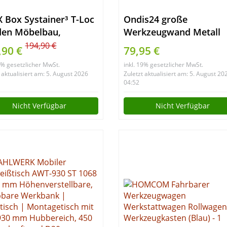
 Box Systainer³ T-Loc
Ondis24 große
den Möbelbau,
Werkzeugwand Metall
aubenset mit 2.900
Lochwand mit 50 Haken
194,90 €
,90 €
79,95 €
auben in 12
162 x 57 cm groß,
19% gesetzlicher MwSt.
inkl. 19% gesetzlicher MwSt.
ssungen, inkl. 5 Bits
Lochwand für Werkstat
 aktualisiert am: 5. August 2026
Zuletzt aktualisiert am: 5. August 20
AR plus –
(Variante 2)
04:52
0009172011
Nicht Verfügbar
Nicht Verfügbar