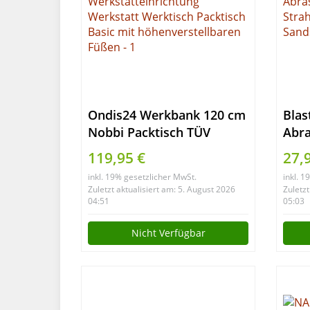
Ondis24 Werkbank 120 cm
Blas
Nobbi Packtisch TÜV
Abra
geprüft,
Stra
119,95 €
27,
Werkstatteinrichtung
Sand
inkl. 19% gesetzlicher MwSt.
inkl. 
Werkstatt Werktisch
Zuletzt aktualisiert am: 5. August 2026
Zuletzt
Packtisch Basic mit
04:51
05:03
höhenverstellbaren Füßen
Nicht Verfügbar