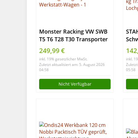
Monster Racking VW SWB
STA
T5 T6 T28 T30 Transporter
Schw
KFZ Fahrzeugeinrichtung
106
249,99 €
142
Fahrzeugregale
Höhe
inkl. 19% gesetzlicher MwSt.
inkl. 
Fahrzeugausbau
kla
Zuletzt aktualisiert am: 5. August 2026
Zuletzt
Lieferwagen Auto-Regal
Werk
04:58
05:58
Regalsystem Werkstatt-
mit
Nicht Verfügbar
Wagen
Hubb
Trag
Loch