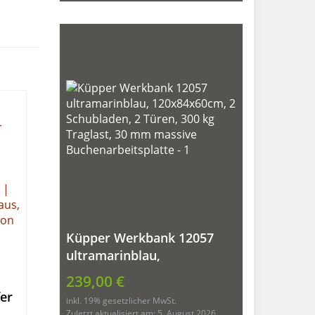
Küpper Werkbank 12057
ultramarinblau,
120x84x60cm, 2
239,00 €
Schubladen, 2 Türen, 300 kg
er
inkl. 19% gesetzlicher MwSt.
Traglast, 30 mm massive
Zuletzt aktualisiert am: 5. August 2026