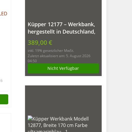
Küpper 12177 – Werkbank,
hergestellt in Deutschland,
170 x 60 x 84 cm
389,00 €
inkl. 19% gesetzlicher MwSt.
Zuletzt aktualisiert am: 5. August 2026
04:50
Nicht Verfügbar
nk,
26