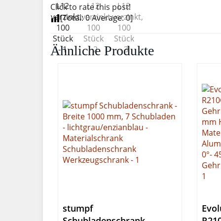
Click to rate this post!
[Total:
0
Average:
0
]
Ähnliche Produkte
stumpf
Evol
Schubladenschrank –
R21