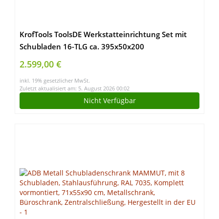
KrofTools ToolsDE Werkstatteinrichtung Set mit
Schubladen 16-TLG ca. 395x50x200
cm,Werkbank,Werkzeugschrank,Werkzeugwand –
2.599,00 €
Modulares Werkbank Holzarbeitsplatte inkl.
inkl. 19% gesetzlicher MwSt.
Rückwand 8680SET (Set2),2000,Grau
Zuletzt aktualisiert am: 5. August 2026 00:02
Nicht Verfügbar