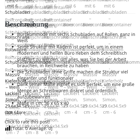
Beschreibung
Bürokommode mit sechs Schubladen auf Rollen, ganz in
Weiß
Seine Struktur mit Rädern ist perfekt, um in einem
modernen und hellen Büro neben dem Schreibtisch
platziert zu werden, um alles, was Sie bei der Arbeit
brauchen, in Reichweite zu haben
Die Schubladen ohne Griffe machen die Struktur viel
eleganter und funktionaler
Dank seiner Maße eignet es sich perfekt, um eine große
Menge an Schreibwaren diskret und ordentlich
aufzubewahren
Maße in cm: 36 x 65 x 40
Our Score
Click to rate this post!
[Total:
0
Average:
0
]