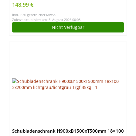
Schnittbreite/höhe: 340mm x 90mm | inkl. 2.
148,99 €
Sägeblatt (HM254)
inkl. 19% gesetzlicher MwSt.
Zuletzt aktualisiert am: 5. August 2026 00:08
Nicht Verfügbar
Schubladenschrank H900xB1500xT500mm 18×100