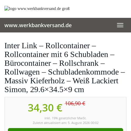
Skip
to
main
content
www.werkbankversand.de
Toggl
navig
Inter Link – Rollcontainer –
Rollcontainer mit 6 Schubladen –
Bürocontainer – Rollschrank –
Rollwagen – Schubladenkommode –
Massiv Kieferholz – Weiß Lackiert
Simon, 29.6×34.5×9 cm
106,90 €
34,30 €
inkl. 19% gesetzlicher MwSt.
Zuletzt aktualisiert am: 5. August 2026 00:02