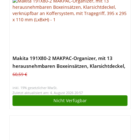
Makita 191X80-2 MAKPAC-Organizer, mit 13
herausnehmbaren Boxeinsätzen, Klarsichtdeckel,
verknüpfbar an Koffersystem, mit Tragegriff, 395 x
60,59 €
295 x 110 mm (LxBxH)
inkl. 19% gesetzlicher MwSt.
Zuletzt aktualisiert am: 4. August 2026 20:57
Nicht Verfügbar