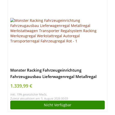
Monster Racking Fahrzeugeinrichtung
Fahrzeugausbau Lieferwagenregal Metallregal
Werkstattwagen Transporter Regalsystem Racking
1.339,99 €
Werkzeugregal Werkstattregal Autoregal
inkl. 19% gesetzlicher MwSt.
Transporterregal Fahrzeugregal Rot
Zuletzt aktualisiert am: 5. August 2026 00:03
Nicht Verfügbar