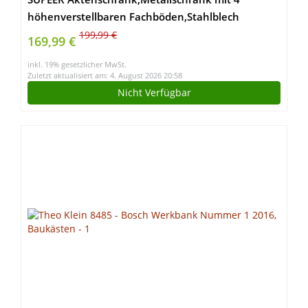
höhenverstellbaren Fachböden,Stahlblech
Pulverbeschichtung,Stahlschrank für
199,99 €
169,99 €
Werkzeuge,Garage180 x 80 x 40 cm（schwarz）
inkl. 19% gesetzlicher MwSt.
Zuletzt aktualisiert am: 4. August 2026 20:58
Nicht Verfügbar