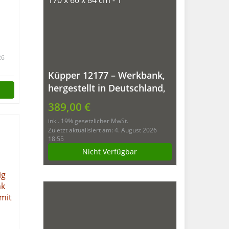
26
Küpper 12177 – Werkbank,
hergestellt in Deutschland,
170 x 60 x 84 cm
389,00 €
inkl. 19% gesetzlicher MwSt.
Zuletzt aktualisiert am: 4. August 2026
18:55
Nicht Verfügbar