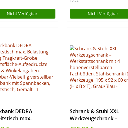
kbank,
15:52
kzeugschrank,
Nicht Verfügbar
Nicht Verfügbar
kbank mit
arbeitsplatte –
GC2SET)
kbank DEDRA
Schrank & Stuhl XXL
itstisch max.
Werkzeugschrank –
stung 100kg Tragkraft-
Werkstattschrank mit 4