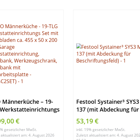
 Männerküche – 19-
Festool Systainer³ SYS
Werkstatteinrichtungs
137 (mit Abdeckung für
mit Schubladen ca. 455
Beschriftungsfeld)
99,00 €
53,19 €
 x 200 cm, Garage
19% gesetzlicher MwSt.
inkl. 19% gesetzlicher MwSt.
statteinrichtung,
 aktualisiert am: 4. August 2026
Zuletzt aktualisiert am: 4. August 20