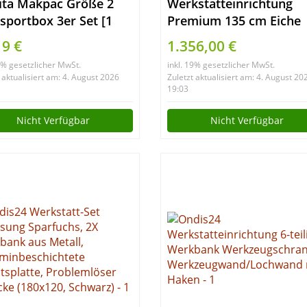
ita Makpac Größe 2
Werkstatteinrichtung
sportbox 3er Set [1
Premium 135 cm Eiche
k MakPac Set2
19 €
1.356,00 €
19% gesetzlicher MwSt.
inkl. 19% gesetzlicher MwSt.
 aktualisiert am: 4. August 2026
Zuletzt aktualisiert am: 4. August 20
19:03
Nicht Verfügbar
Nicht Verfügbar