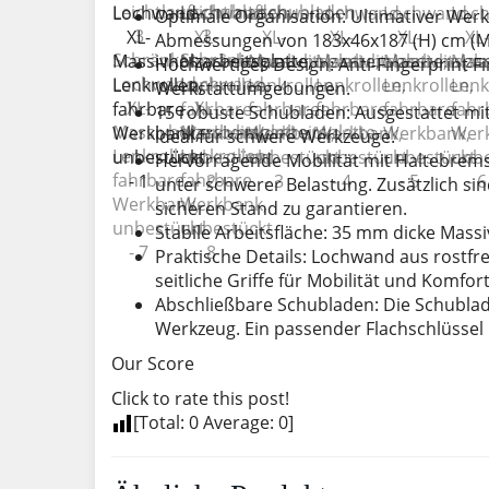
Optimale Organisation: Ultimativer We
Abmessungen von 183x46x187 (H) cm (Ma
Hochwertiges Design: Anti-Fingerprint Fi
Werkstattumgebungen.
15 robuste Schubladen: Ausgestattet mi
ideal für schwere Werkzeuge.
Hervorragende Mobilität mit Haltebremse
unter schwerer Belastung. Zusätzlich si
sicheren Stand zu garantieren.
Stabile Arbeitsfläche: 35 mm dicke Massi
Praktische Details: Lochwand aus rostfr
seitliche Griffe für Mobilität und Komfort
Abschließbare Schubladen: Die Schublade
Werkzeug. Ein passender Flachschlüssel 
Our Score
Click to rate this post!
[Total:
0
Average:
0
]