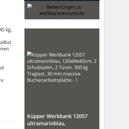
45 kg,
selbst
inen
nd
hr
Küpper Werkbank 12057
ultramarinblau,