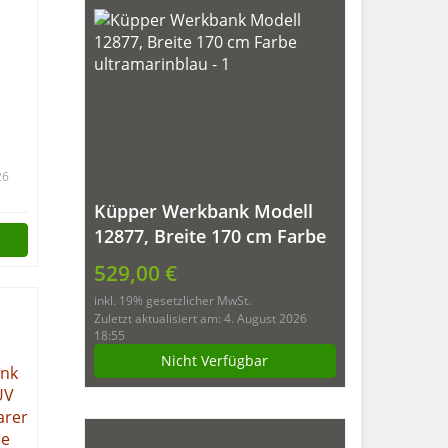
and
26
Küpper Werkbank Modell
12877, Breite 170 cm Farbe
ultramarinblau
529,00 €
inkl. 19% gesetzlicher MwSt.
Zuletzt aktualisiert am: 4. August 2026
18:55
Nicht Verfügbar