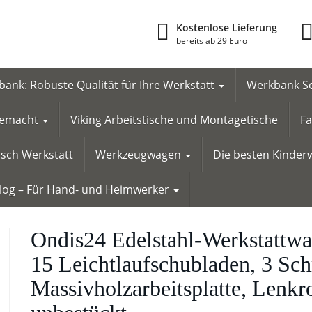
Kostenlose Lieferung
bereits ab 29 Euro
ank: Robuste Qualität für Ihre Werkstatt
Werkbank Se
 gemacht
Viking Arbeitstische und Montagetische
Fa
tisch Werkstatt
Werkzeugwagen
Die besten Kinderw
Blog – Für Hand- und Heimwerker
Ondis24 Edelstahl-Werkstattw
15 Leichtlaufschubladen, 3 S
Massivholzarbeitsplatte, Lenkr