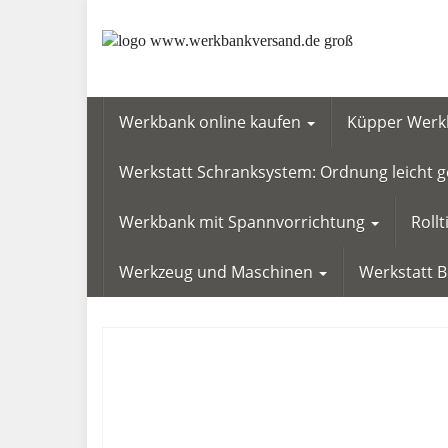
Skip
to
main
content
Werkbank online kaufen
Küpper Werkb
Werkstatt Schranksystem: Ordnung leicht
Werkbank mit Spannvorrichtung
Roll
Werkzeug und Maschinen
Werkstatt 