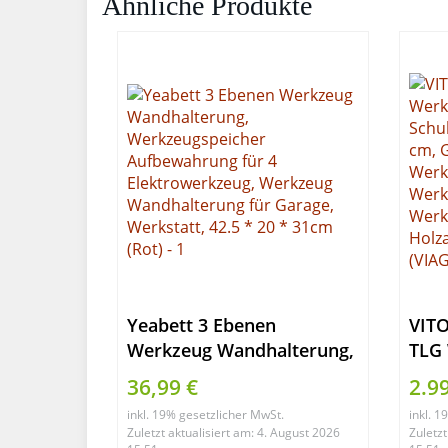
Ähnliche Produkte
Yeabett 3 Ebenen
VITO
Werkzeug Wandhalterung,
TLG 
Werkzeugspeicher
Set 
36,99 €
2.9
Aufbewahrung für 4
x 50
inkl. 19% gesetzlicher MwSt.
inkl. 
Elektrowerkzeug,
Werk
Zuletzt aktualisiert am: 4. August 2026
Zuletzt