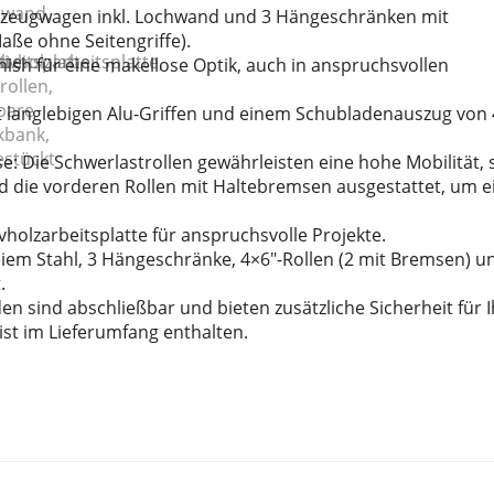
rkzeugwagen inkl. Lochwand und 3 Hängeschränken mit
ße ohne Seitengriffe).
nish für eine makellose Optik, auch in anspruchsvollen
t langlebigen Alu-Griffen und einem Schubladenauszug von 
: Die Schwerlastrollen gewährleisten eine hohe Mobilität, 
nd die vorderen Rollen mit Haltebremsen ausgestattet, um e
vholzarbeitsplatte für anspruchsvolle Projekte.
eiem Stahl, 3 Hängeschränke, 4×6″-Rollen (2 mit Bremsen) u
.
n sind abschließbar und bieten zusätzliche Sicherheit für I
ist im Lieferumfang enthalten.