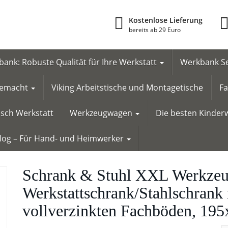
Kostenlose Lieferung
bereits ab 29 Euro
ank: Robuste Qualität für Ihre Werkstatt
Werkbank Se
 gemacht
Viking Arbeitstische und Montagetische
Fa
tisch Werkstatt
Werkzeugwagen
Die besten Kinderw
Blog – Für Hand- und Heimwerker
Schrank & Stuhl XXL Werkzeu
Werkstattschrank/Stahlschrank 
vollverzinkten Fachböden, 19