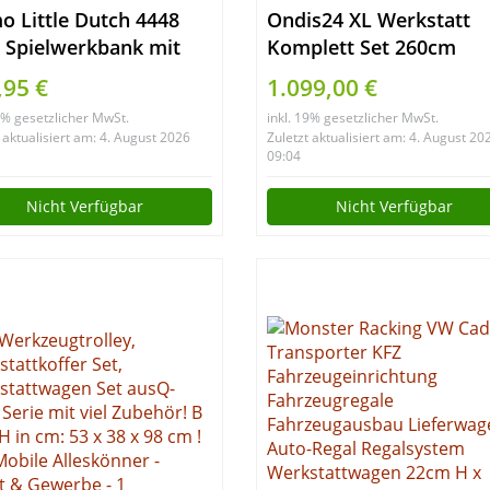
o Little Dutch 4448
Ondis24 XL Werkstatt
 Spielwerkbank mit
Komplett Set 260cm
kzeuggürtel und
vormontierte
,95 €
1.099,00 €
hör blau Mint
Männerküche
19% gesetzlicher MwSt.
inkl. 19% gesetzlicher MwSt.
36x55 cm
Werkstattrichtung
 aktualisiert am: 4. August 2026
Zuletzt aktualisiert am: 4. August 20
modular mit
09:04
Holzarbeitsplatte,
Nicht Verfügbar
Nicht Verfügbar
Werkzeugschränke,
Werkbank mit Schubla
(9 TLG.)