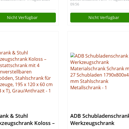
x 85 x 60 cm
zum Aufhängen,
09:56
Montagewagen Metall,
Nicht Verfügbar
Nicht Verfügbar
Handwagen Werkstatt,
80x41x79,5cm (Rot)
ank & Stuhl
ADB Schubladenschran
zeugschrank Koloss –
Werkzeugschrank