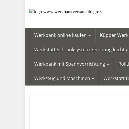
Skip
to
main
content
Werkbank online kaufen
Küpper Werkb
Werkstatt Schranksystem: Ordnung leicht
Werkbank mit Spannvorrichtung
Roll
Werkzeug und Maschinen
Werkstatt 