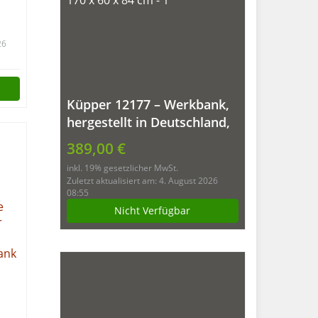
nk
26
Küpper 12177 – Werkbank,
hergestellt in Deutschland,
170 x 60 x 84 cm
389,00 €
inkl. 19% gesetzlicher MwSt.
Zuletzt aktualisiert am: 4. August 2026
08:55
Nicht Verfügbar