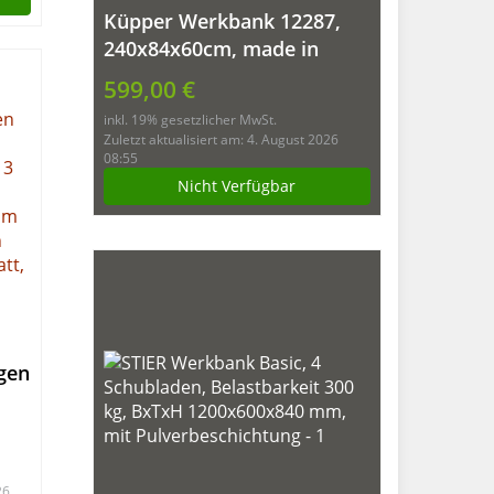
Küpper Werkbank 12287,
240x84x60cm, made in
Germany
599,00 €
inkl. 19% gesetzlicher MwSt.
Zuletzt aktualisiert am: 4. August 2026
08:55
Nicht Verfügbar
gen
agen
t
k
26