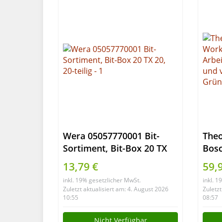
Wera 05057770001 Bit-
Theo
Sortiment, Bit-Box 20 TX
Bos
20, 20-teilig
extr
13,79 €
59,
Holz
inkl. 19% gesetzlicher MwSt.
inkl. 
Werk
Zuletzt aktualisiert am: 4. August 2026
Zuletzt
Grün
10:55
08:57
Nicht Verfügbar