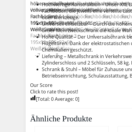
Hochwertige Konstruktion – Unser XXL La
Fachböden, die jeweils eine verteilte La
oder Werkzeuge.
Universell einsetzbar – Durch die höhen
unser Mehrzweckschrank die ideale Wahl 
Hohe Qualität – Der Universalschrank be
Flügeltüren. Dank der elektrostatischen 
Chemikalien geschützt.
Lieferung – Metallschrank in Verkehrswei
Zylinderschloss und 2 Schlüsseln, 58 kg.
Schrank & Stuhl – Möbel für Zuhause und
Betriebseinrichtung, Schulausstattung,
Our Score
Click to rate this post!
[Total:
0
Average:
0
]
Ähnliche Produkte