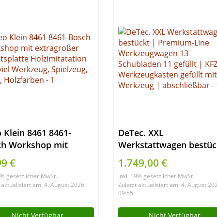
 Klein 8461 8461-
DeTec. XXL
ch Workshop mit
Werkstattwagen bestüc
agroßer Arbeitsplatte
| Premium-Line
99 €
1.749,00 €
imitatation und viel
Werkzeugwagen 13
19% gesetzlicher MwSt.
inkl. 19% gesetzlicher MwSt.
zeug, Spielzeug,
Schubladen 11 gefüllt |
 aktualisiert am: 4. August 2026
Zuletzt aktualisiert am: 4. August 20
, Holzfarben
KFZ Werkzeugkasten
09:55
gefüllt mit Werkzeug |
Nicht Verfügbar
Nicht Verfügbar