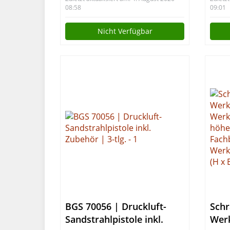
Werkzeugwand
120 
08:58
09:01
Nicht Verfügbar
BGS 70056 | Druckluft-
Schr
Sandstrahlpistole inkl.
Werk