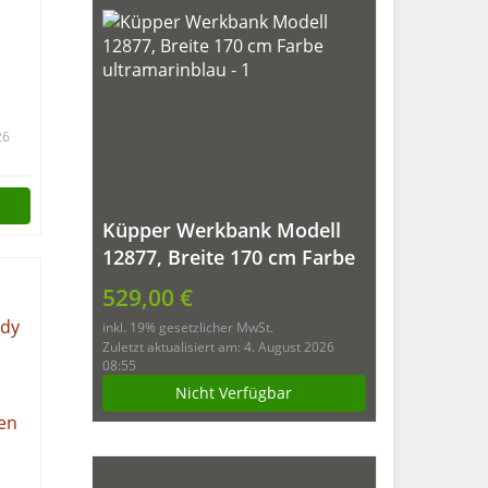
26
Küpper Werkbank Modell
den
12877, Breite 170 cm Farbe
ultramarinblau
529,00 €
inkl. 19% gesetzlicher MwSt.
Zuletzt aktualisiert am: 4. August 2026
08:55
Nicht Verfügbar