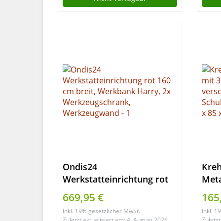
Ondis24
Kre
Werkstatteinrichtung rot
Meta
160 cm breit, Werkbank
Sper
669,95 €
165
Harry, 2x
vers
inkl. 19% gesetzlicher MwSt.
inkl. 
Werkzeugschrank,
Schu
Zuletzt aktualisiert am: 4. August 2026
Zuletzt