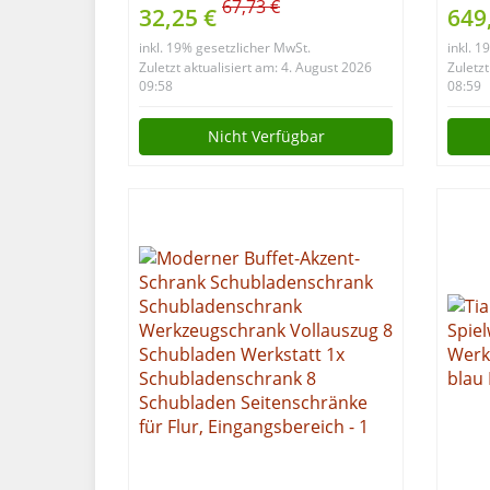
Zubehör | 3-tlg.
Werk
67,73 €
32,25 €
649
höhe
inkl. 19% gesetzlicher MwSt.
inkl. 
Fach
Zuletzt aktualisiert am: 4. August 2026
Zuletzt
für 
09:58
08:59
60 c
Nicht Verfügbar
Grau