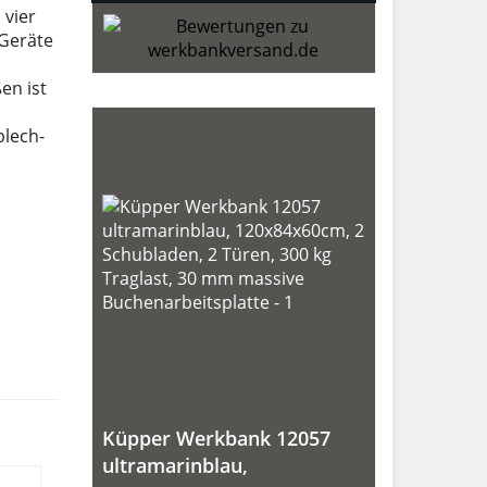
 vier
 Geräte
en ist
blech-
Küpper Werkbank 12057
ultramarinblau,