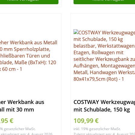
abschließbar
her Werkbank aus
COSTWAY Werkzeugwa
ll mit 30 mm
mit Schublade, 150 kg
rholzplatte,
belastbar, Werkstattw
,95 €
109,99 €
chließbaren Türen und
3 Etagen, Rollwagen mi
19% gesetzlicher MwSt.
inkl. 19% gesetzlicher MwSt.
blade, Maße (BxTxH):
seitlicher Werkzeugban
 aktualisiert am: 4. August 2026
Zuletzt aktualisiert am: 4. August 20