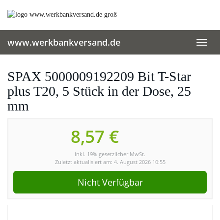
Skip
to
main
content
www.werkbankversand.de
Toggl
navig
SPAX 5000009192209 Bit T-Star
plus T20, 5 Stück in der Dose, 25
mm
8,57 €
inkl. 19% gesetzlicher MwSt.
Zuletzt aktualisiert am: 4. August 2026 10:55
Nicht Verfügbar