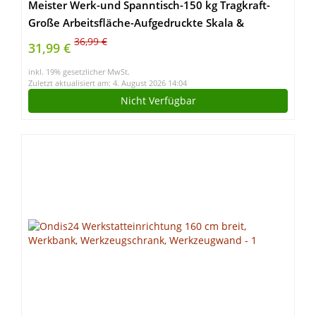
Meister Werk-und Spanntisch-150 kg Tragkraft-
Große Arbeitsfläche-Aufgedruckte Skala &
Winkelangaben-Klappbar-Vielseitig
36,99 €
31,99 €
verstellbar/Werkbank mit
inkl. 19% gesetzlicher MwSt.
Spannbacken/Arbeitstisch/9079100, Gemalt
Zuletzt aktualisiert am: 4. August 2026 14:04
Nicht Verfügbar