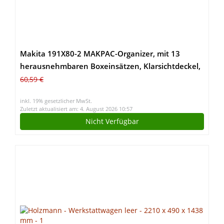
Makita 191X80-2 MAKPAC-Organizer, mit 13
herausnehmbaren Boxeinsätzen, Klarsichtdeckel,
verknüpfbar an Koffersystem, mit Tragegriff, 395 x
60,59 €
295 x 110 mm (LxBxH)
inkl. 19% gesetzlicher MwSt.
Zuletzt aktualisiert am: 4. August 2026 10:57
Nicht Verfügbar