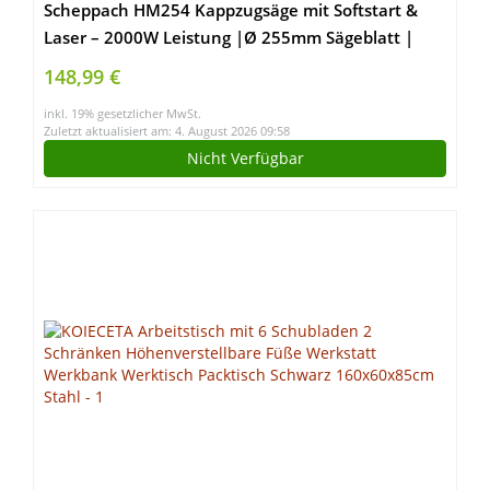
Scheppach HM254 Kappzugsäge mit Softstart &
Laser – 2000W Leistung |Ø 255mm Sägeblatt |
Schnittbreite/höhe: 340mm x 90mm | inkl. 2.
148,99 €
Sägeblatt (HM254)
inkl. 19% gesetzlicher MwSt.
Zuletzt aktualisiert am: 4. August 2026 09:58
Nicht Verfügbar