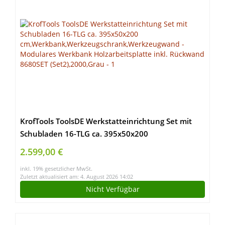
KrofTools ToolsDE Werkstatteinrichtung Set mit
Schubladen 16-TLG ca. 395x50x200
cm,Werkbank,Werkzeugschrank,Werkzeugwand –
2.599,00 €
Modulares Werkbank Holzarbeitsplatte inkl.
inkl. 19% gesetzlicher MwSt.
Rückwand 8680SET (Set2),2000,Grau
Zuletzt aktualisiert am: 4. August 2026 14:02
Nicht Verfügbar