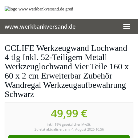
Skip
to
main
content
www.werkbankversand.de
Toggl
navig
CCLIFE Werkzeugwand Lochwand
4 tlg Inkl. 52-Teiligem Metall
Werkzeuglochwand Vier Teile 160 x
60 x 2 cm Erweiterbar Zubehör
Wandregal Werkzeugaufbewahrung
Schwarz
49,99 €
inkl. 19% gesetzlicher MwSt.
Zuletzt aktualisiert am: 4. August 2026 10:56