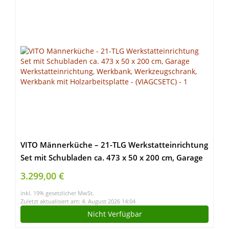
VITO Männerküche – 21-TLG Werkstatteinrichtung
Set mit Schubladen ca. 473 x 50 x 200 cm, Garage
Werkstatteinrichtung, Werkbank,
3.299,00 €
Werkzeugschrank, Werkbank mit
inkl. 19% gesetzlicher MwSt.
Holzarbeitsplatte – (VIAGCSETC)
Zuletzt aktualisiert am: 4. August 2026 14:04
Nicht Verfügbar