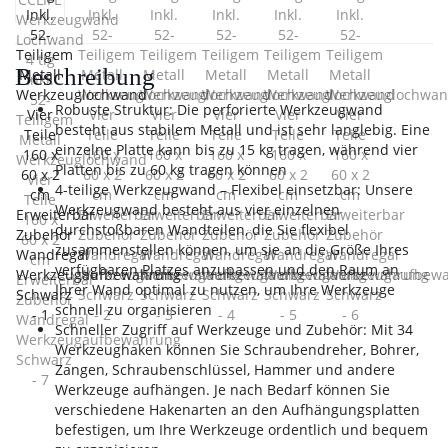
Beschreibung
Robuste Struktur: Die perforierte Werkzeugwand
besteht aus stabilem Metall und ist sehr langlebig. Eine
einzelne Platte kann bis zu 15 kg tragen, während vier
Platten bis zu 60 kg tragen können
4-teilige Werkzeugwand – Flexibel einsetzbar: Unsere
Werkzeugwand besteht aus vier einzelnen
durchstoßbaren Wandteilen, die Sie flexibel
zusammenstellen können, um sie an die Größe Ihres
verfügbaren Platzes anzupassen und den Raum an
Ihrer Wand optimal zu nutzen, um Ihre Werkzeuge
schnell zu organisieren
Schneller Zugriff auf Werkzeuge und Zubehör: Mit 34
Werkzeughaken können Sie Schraubendreher, Bohrer,
Zangen, Schraubenschlüssel, Hammer und andere
Werkzeuge aufhängen. Je nach Bedarf können Sie
verschiedene Hakenarten an den Aufhängungsplatten
befestigen, um Ihre Werkzeuge ordentlich und bequem