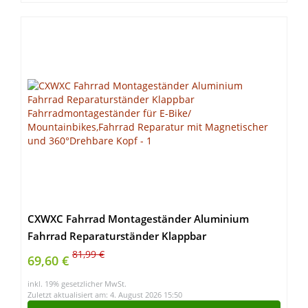
CXWXC Fahrrad Montageständer Aluminium
Fahrrad Reparaturständer Klappbar
Fahrradmontageständer für E-Bike/
81,99 €
69,60 €
Mountainbikes,Fahrrad Reparatur mit
inkl. 19% gesetzlicher MwSt.
Magnetischer und 360°Drehbare Kopf
Zuletzt aktualisiert am: 4. August 2026 15:50