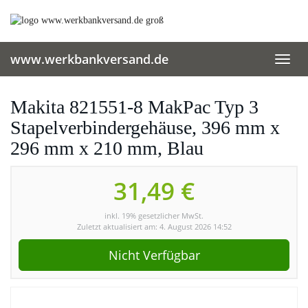
Skip
to
main
content
www.werkbankversand.de
Toggl
navig
Makita 821551-8 MakPac Typ 3
Stapelverbindergehäuse, 396 mm x
296 mm x 210 mm, Blau
31,49 €
inkl. 19% gesetzlicher MwSt.
Zuletzt aktualisiert am: 4. August 2026 14:52
Nicht Verfügbar