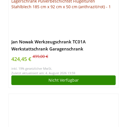
Jan Nowak Werkzeugschrank TC01A
Werkstattschrank Garagenschrank
Universalschrank Lagerschrank Pulverbeschichtet
499,00 €
424,45 €
Flügeltüren Stahlblech 185 cm x 92 cm x 50 cm
inkl. 19% gesetzlicher MwSt.
(anthrazit/rot)
Zuletzt aktualisiert am: 4. August 2026 13:59
Nicht Verfügbar