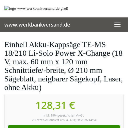
Skip
to
main
content
www.werkbankversand.de
Toggl
navig
Einhell Akku-Kappsäge TE-MS
18/210 Li-Solo Power X-Change (18
V, max. 60 mm x 120 mm
Schnitttiefe/-breite, Ø 210 mm
Sägeblatt, neigbarer Sägekopf, Laser,
ohne Akku)
128,31 €
inkl. 19% gesetzlicher MwSt.
Zuletzt aktualisiert am: 4. August 2026 14:54