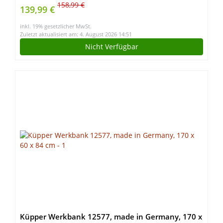
Aluminiumbeinen, Arbeitsbock mit 4
158,99 €
139,99 €
Schraubzwingen 150/300mm & 4 Stöcken, 79 x
inkl. 19% gesetzlicher MwSt.
63,5 x 89 cm
Zuletzt aktualisiert am: 4. August 2026 14:51
Nicht Verfügbar
Küpper Werkbank 12577, made in Germany, 170 x