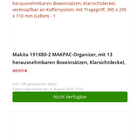
Makita 191X80-2 MAKPAC-Organizer, mit 13
herausnehmbaren Boxeinsätzen, Klarsichtdeckel,
verknüpfbar an Koffersystem, mit Tragegriff, 395 x
60,59 €
295 x 110 mm (LxBxH)
inkl. 19% gesetzlicher MwSt.
Zuletzt aktualisiert am: 4. August 2026 15:52
Nicht Verfügbar