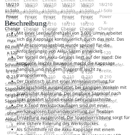
Beschreibung
Mit einer Leerlaufdrehzahl von 3.000 U/min arbeitet
sich die Kappsäge kontinuierlich durch das Holz. Das
HM-Präzisionssägeblatt wurde speziell für die
Anforderungen von Akku-Sägen entwickelt.
Der Vorteil des Akku-Gerätes liegt auf der Hand: Die
kompakte, leichte Bauweise macht die Kappsäge
handlich und mit dem Tragegriff leicht zu
transportieren.
Der Drehtisch ist mit einer Winkeleinstellung für
Schrägschnitte ausgestattet, bei gängigen Winkeln mit
praktischer Rasterung. Der neigbare Sägekopf nach
links gewährt schnell exakte Gehrungsschnitte.
Die X-Tend Werkstückauflagen sind mit einer
werkzeuglosen Einhandverstellung zur flexiblen
Einstellung ausgerüstet. Die Spannvorrichtung sorgt für
eine sichere Fixierung des Werksstückes.
Als Schnitthilfe ist die Akku-Kappsäge mit einem