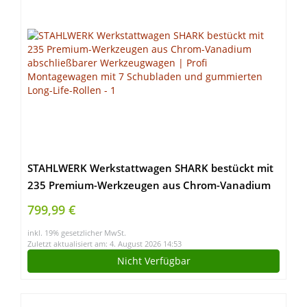
STAHLWERK Werkstattwagen SHARK bestückt mit
235 Premium-Werkzeugen aus Chrom-Vanadium
abschließbarer Werkzeugwagen | Profi
799,99 €
Montagewagen mit 7 Schubladen und
inkl. 19% gesetzlicher MwSt.
gummierten Long-Life-Rollen
Zuletzt aktualisiert am: 4. August 2026 14:53
Nicht Verfügbar