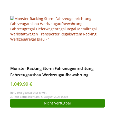
Monster Racking Storm Fahrzeugeinrichtung
Fahrzeugausbau Werkzeugaufbewahrung
Fahrzeugregal Lieferwagenregal Regal Metallregal
1.049,99 €
Werkstattwagen Transporter Regalsystem Racking
inkl. 19% gesetzlicher MwSt.
Werkzeugregal Blau
Zuletzt aktualisiert am: 5. August 2026 00:03
Nicht Verfügbar