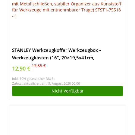
STANLEY Werkzeugkoffer Werkzeugbox –
Werkzeugkasten (16″, 20×19,5x41cm,
Werkzeugkoffer mit Metallschließen, stabiler
17,85 €
12,90 €
Organizer aus Kunststoff für Werkzeuge mit
inkl. 19% gesetzlicher MwSt.
entnehmbarer Trage) STST1-75518
Zuletzt aktualisiert am: 5. August 2026 00:06
Nicht Verfügbar