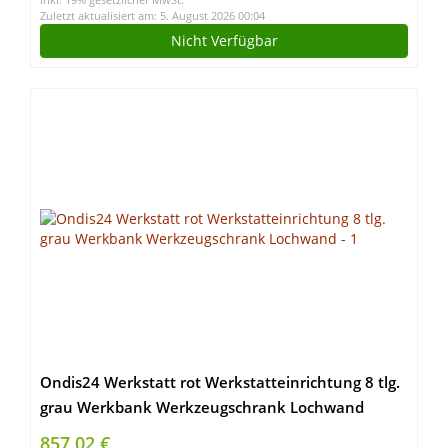
inkl. 19% gesetzlicher MwSt.
Holzarbeitsplatte – (VIAGCSETC)
Zuletzt aktualisiert am: 5. August 2026 00:04
Nicht Verfügbar
Ondis24 Werkstatt rot Werkstatteinrichtung 8 tlg.
grau Werkbank Werkzeugschrank Lochwand
857,02 €