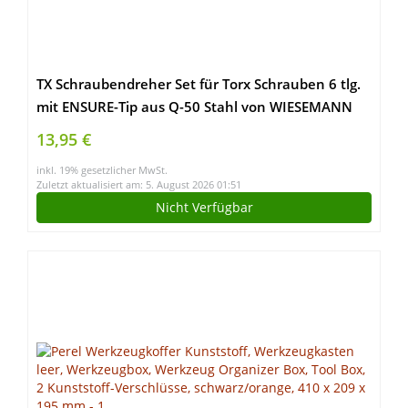
TX Schraubendreher Set für Torx Schrauben 6 tlg.
mit ENSURE-Tip aus Q-50 Stahl von WIESEMANN
1893 I T10, T15, T20, T25, T30, T40 I Mit
13,95 €
Magnetischer Spitze I 81147
inkl. 19% gesetzlicher MwSt.
Zuletzt aktualisiert am: 5. August 2026 01:51
Nicht Verfügbar