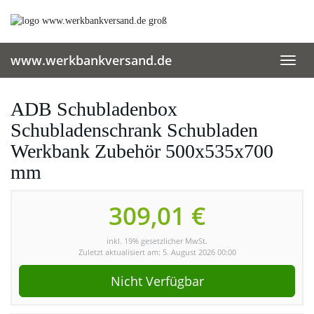
Skip
to
main
content
www.werkbankversand.de
Toggl
navig
ADB Schubladenbox
Schubladenschrank Schubladen
Werkbank Zubehör 500x535x700
mm
309,01 €
inkl. 19% gesetzlicher MwSt.
Zuletzt aktualisiert am: 5. August 2026 00:00
Nicht Verfügbar