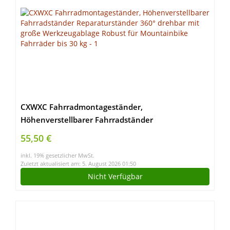
CXWXC Fahrradmontageständer,
Höhenverstellbarer Fahrradständer
Reparaturständer 360° drehbar mit große
55,50 €
Werkzeugablage Robust für Mountainbike
inkl. 19% gesetzlicher MwSt.
Fahrräder bis 30 kg
Zuletzt aktualisiert am: 5. August 2026 01:50
Nicht Verfügbar