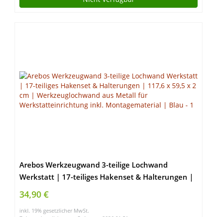
Arebos Werkzeugwand 3-teilige Lochwand
Werkstatt | 17-teiliges Hakenset & Halterungen |
117,6 x 59,5 x 2 cm | Werkzeuglochwand aus
34,90 €
Metall für Werkstatteinrichtung inkl.
inkl. 19% gesetzlicher MwSt.
Montagematerial | Blau