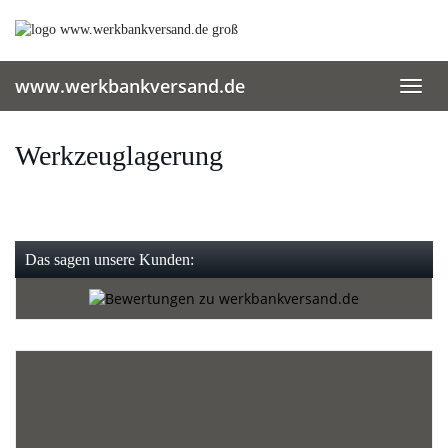
Skip
to
main
content
www.werkbankversand.de
Toggl
navig
Werkzeuglagerung
Das sagen unsere Kunden: