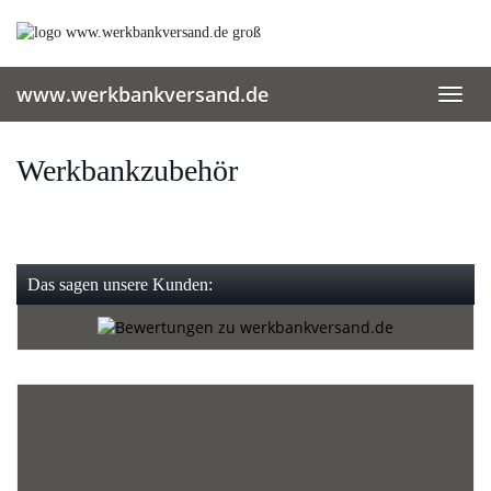
Skip
to
main
content
www.werkbankversand.de
Toggl
navig
Werkbankzubehör
Das sagen unsere Kunden: